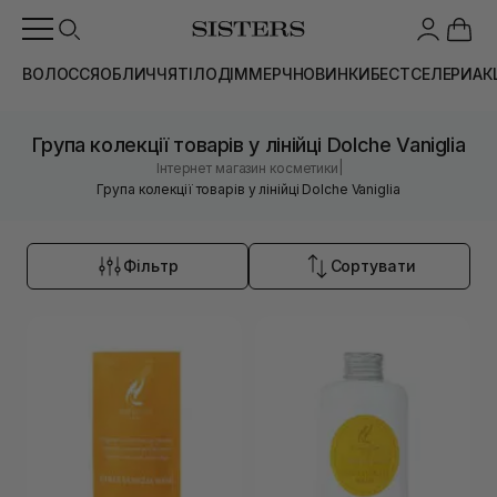
ВОЛОССЯ
ОБЛИЧЧЯ
ТІЛО
ДІМ
МЕРЧ
НОВИНКИ
БЕСТСЕЛЕРИ
АК
Група колекції товарів у лінійці Dolche Vaniglia
|
Інтернет магазин косметики
Група колекції товарів у лінійці Dolche Vaniglia
Фільтр
Сортувати