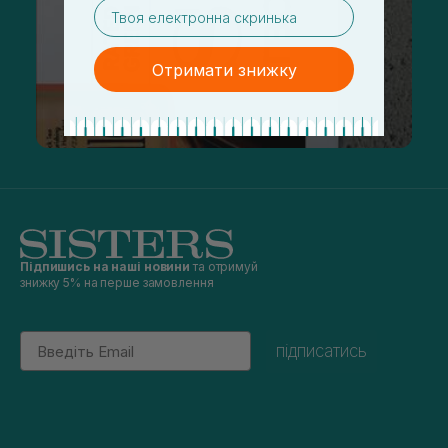
email
Отримати знижку
Підпишись на наші новини
та отримуй
знижку 5% на перше замовлення
Email
підписатись