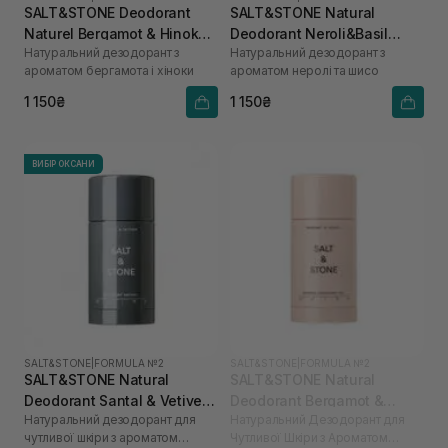
SALT&STONE Deodorant
SALT&STONE Natural
Naturel Bergamot & Hinoka
Deodorant Neroli&Basil
Натуральний дезодорант з
Натуральний дезодорант з
Formula №1 75 г
Formula №1
ароматом бергамота і хіноки
ароматом неролі та шисо
1 150₴
1 150₴
ВИБІР ОКСАНИ
SALT&STONE
|
FORMULA №2
SALT&STONE
|
FORMULA №2
SALT&STONE Natural
SALT&STONE Natural
Deodorant Santal & Vetiver
Deodorant Bergamot &
Натуральний дезодорант для
Натуральний Дезодорант для
Formula №2 (Sensitive Skin)
Hinoki Formula № 2
чутливої шкіри з ароматом
Чутливої Шкіри з Ароматом
75 г
(Sensitive Skin) 75 г