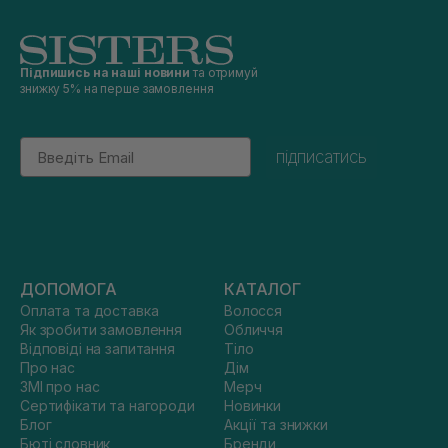
Підпишись на наші новини
та отримуй
знижку 5% на перше замовлення
Email
підписатись
ДОПОМОГА
КАТАЛОГ
Оплата та доставка
Волосся
Як зробити замовлення
Обличчя
Відповіді на запитання
Тіло
Про нас
Дім
ЗМІ про нас
Мерч
Сертифікати та нагороди
Новинки
Блог
Акції та знижки
Бюті словник
Бренди