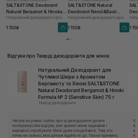
SALT&STONE
|
FORMULA №1
SALT&STONE
|
FORMULA №1
SALT
SALT&STONE Deodorant
SALT&STONE Natural
SAL
Naturel Bergamot & Hinoka
Deodorant Neroli&Basil
Deo
Натуральний дезодорант з ароматом бергамота і хіноки
Натуральний дезодорант з ароматом неролі та шисо
Formula №1 75 г
Formula №1
Form
75 г
1 150₴
1 150₴
1 15
Відгуки про Тверді дезодоранти для жінок
Натуральний Дезодорант для
Чутливої Шкіри з Ароматом
Бергамоту та Хінокі SALT&STONE
Natural Deodorant Bergamot & Hinoki
Formula № 2 (Sensitive Skin) 75 г
Тверді дезодоранти
Читала на різних сайтах про ці дезодоранти досить
Хо
контроверсійні відгуки, але аромат мене зацікавив і
Sa
вирішила спробувати. Мені дуже сподобався. Тим, хто
ас
пітніє не сильно, має цілком підійти по дії. Пахне приємно,
пр