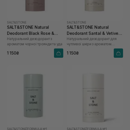
SALT&STONE
SALT&STONE
SALT&STONE Natural
SALT&STONE Natural
Deodorant Black Rose &
Deodorant Santal & Vetiver
Натуральний дезодорант з
Натуральний дезодорант для
Oud - Formula Nº 1 75 г
Formula №1 (Sensitive Skin)
ароматом чорної троянди та уда
чутливої шкіри з ароматом
75 г
сандалового дерева та
1 150₴
1 150₴
ветиверу
SALT&STONE
|
FORMULA №1
SALT&STONE
|
FORMULA №1