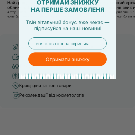
ОТРИМАЙ ЗНИЖКУ
Найкращі тонери та тоніки для
Сонцезахисний крем
обличчя: ТОП-7 засобів
тих, хто ще не звик
НА ПЕРШЕ ЗАМОВЛЕНЯ
Автор: Олеся Вакулко [artnav] У цій статті ми пояснимо,
Якщо у вашому уявленні SPF
чому без тонера ваш крем працює лише на 50%, і як
лише на відпочинку, бо він 
знайти засіб під потреби саме вашої шкіри. Хибною є
шкірі, може бути вибагливи
Твій вітальний бонус вже чекає —
думка, що тонізація — це зайвий е...
чи скочується під макіяжем і
підписуйся
на
наші новини!
email
Безкоштовна доставка від 3000 UAH
Безпечні способи оплати
Отримати знижку
Тільки оригінальна косметика
Система бонусів та лояльності
Кращі ціни та топ товари
Рекомендації від косметологів