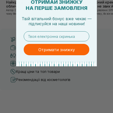
ОТРИМАЙ ЗНИЖКУ
Найкращі тонери та тоніки для
Сонцезахисний крем
обличчя: ТОП-7 засобів
тих, хто ще не звик
НА ПЕРШЕ ЗАМОВЛЕНЯ
Автор: Олеся Вакулко [artnav] У цій статті ми пояснимо,
Якщо у вашому уявленні SPF
чому без тонера ваш крем працює лише на 50%, і як
лише на відпочинку, бо він 
знайти засіб під потреби саме вашої шкіри. Хибною є
шкірі, може бути вибагливи
Твій вітальний бонус вже чекає —
думка, що тонізація — це зайвий е...
чи скочується під макіяжем і
підписуйся
на
наші новини!
email
Безкоштовна доставка від 3000 UAH
Безпечні способи оплати
Отримати знижку
Тільки оригінальна косметика
Система бонусів та лояльності
Кращі ціни та топ товари
Рекомендації від косметологів