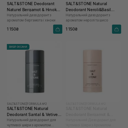
SALT&STONE Deodorant
SALT&STONE Natural
Naturel Bergamot & Hinoka
Deodorant Neroli&Basil
Натуральний дезодорант з
Натуральний дезодорант з
Formula №1 75 г
Formula №1
ароматом бергамота і хіноки
ароматом неролі та шисо
1 150₴
1 150₴
ВИБІР ОКСАНИ
SALT&STONE
|
FORMULA №2
SALT&STONE
|
FORMULA №2
SALT&STONE Natural
SALT&STONE Natural
Deodorant Santal & Vetiver
Deodorant Bergamot &
Натуральний дезодорант для
Натуральний Дезодорант для
Formula №2 (Sensitive Skin)
Hinoki Formula № 2
чутливої шкіри з ароматом
Чутливої Шкіри з Ароматом
75 г
(Sensitive Skin) 75 г