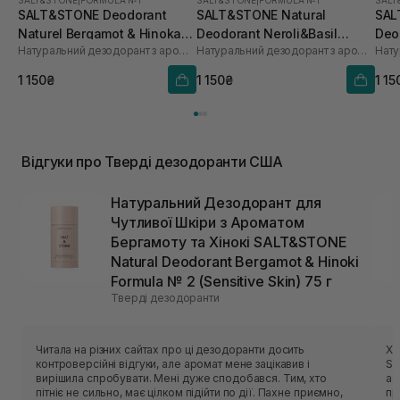
SALT&STONE
|
FORMULA №1
SALT&STONE
|
FORMULA №1
SALT
SALT&STONE Deodorant
SALT&STONE Natural
SAL
Naturel Bergamot & Hinoka
Deodorant Neroli&Basil
Deo
Натуральний дезодорант з ароматом бергамота і хіноки
Натуральний дезодорант з ароматом неролі та шисо
Formula №1 75 г
Formula №1
Form
75 г
1 150₴
1 150₴
1 15
Відгуки про Тверді дезодоранти США
Натуральний Дезодорант для
Чутливої Шкіри з Ароматом
Бергамоту та Хінокі SALT&STONE
Natural Deodorant Bergamot & Hinoki
Formula № 2 (Sensitive Skin) 75 г
Тверді дезодоранти
Читала на різних сайтах про ці дезодоранти досить
Хо
контроверсійні відгуки, але аромат мене зацікавив і
Sa
вирішила спробувати. Мені дуже сподобався. Тим, хто
ас
пітніє не сильно, має цілком підійти по дії. Пахне приємно,
пр