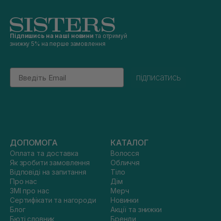
Підпишись на наші новини
та отримуй
знижку 5% на перше замовлення
Email
підписатись
ДОПОМОГА
КАТАЛОГ
Оплата та доставка
Волосся
Як зробити замовлення
Обличчя
Відповіді на запитання
Тіло
Про нас
Дім
ЗМІ про нас
Мерч
Сертифікати та нагороди
Новинки
Блог
Акції та знижки
Бюті словник
Бренди