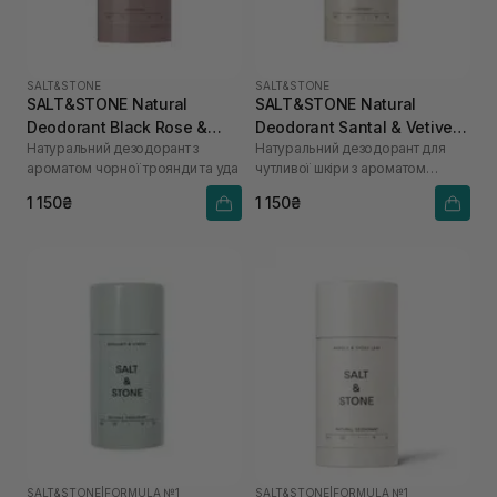
SALT&STONE
SALT&STONE
SALT&STONE Natural
SALT&STONE Natural
Deodorant Black Rose &
Deodorant Santal & Vetiver
Натуральний дезодорант з
Натуральний дезодорант для
Oud - Formula Nº 1 75 г
Formula №1 (Sensitive Skin)
ароматом чорної троянди та уда
чутливої шкіри з ароматом
75 г
сандалового дерева та
1 150₴
1 150₴
ветиверу
SALT&STONE
|
FORMULA №1
SALT&STONE
|
FORMULA №1