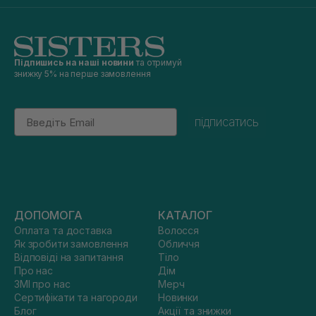
Підпишись на наші новини
та отримуй
знижку 5% на перше замовлення
Email
підписатись
ДОПОМОГА
КАТАЛОГ
Оплата та доставка
Волосся
Як зробити замовлення
Обличчя
Відповіді на запитання
Тіло
Про нас
Дім
ЗМІ про нас
Мерч
Сертифікати та нагороди
Новинки
Блог
Акції та знижки