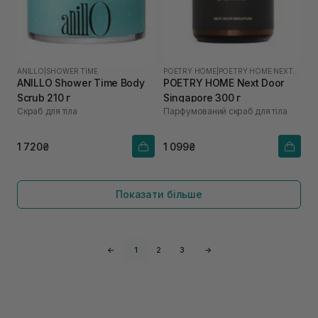
ANILLO
|
SHOWER TIME
POETRY HOME
|
POETRY HOME NEXT DOOR SINGAPORE
ANILLO Shower Time Body
POETRY HOME Next Door
Scrub 210 г
Singapore 300 г
Скраб для тіла
Парфумований скраб для тіла
1 720₴
1 099₴
Показати більше
←
1
2
3
→