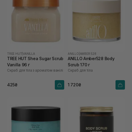
TREE HUT
|
VANILLA
ANILLO
|
AMBER 528
TREE HUT Shea Sugar Scrub
ANILLO Amber528 Body
Vanilla 96 г
Scrub 170 г
Скраб для тіла з ароматом ванілі
Скраб для тіла
425₴
1 720₴