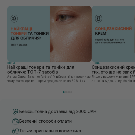
ШКIРА
ШКIРА
Найкращі тонери та тоніки для
Сонцезахисний крем
обличчя: ТОП-7 засобів
тих, хто ще не звик
Автор: Олеся Вакулко [artnav] У цій статті ми пояснимо,
Якщо у вашому уявленні SPF
чому без тонера ваш крем працює лише на 50%, і як
лише на відпочинку, бо він 
знайти засіб під потреби саме вашої шкіри. Хибною є
шкірі, може бути вибагливи
думка, що тонізація — це зайвий е...
чи скочується під макіяжем і
Безкоштовна доставка від 3000 UAH
Безпечні способи оплати
Тільки оригінальна косметика