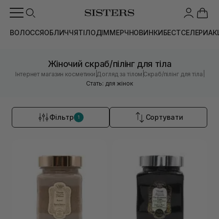
ВОЛОССЯ
ОБЛИЧЧЯ
ТІЛО
ДІМ
МЕРЧ
НОВИНКИ
БЕСТСЕЛЕРИ
АК
Жіночий скраб/пілінг для тіла
|
|
|
Інтернет магазин косметики
Догляд за тілом
Скраб/пілінг для тіла
Стать: для жінок
Фільтр
Сортувати
1