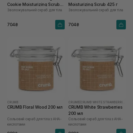
Cookie Moisturizing Scrub
Moisturizing Scrub 425 г
Зволожувальний скраб для тіла
Зволожувальний скраб для тіла
425 г
704₴
704₴
CRUMB
CRUMB
|
CRUMB WHITE STRAWBERRIES
CRUMB Floral Wood 200 мл
CRUMB White Strawberries
200 мл
Сольовий скраб для тіла з AHA-
Сольовий скраб для тіла з AHA-
кислотами
кислотами