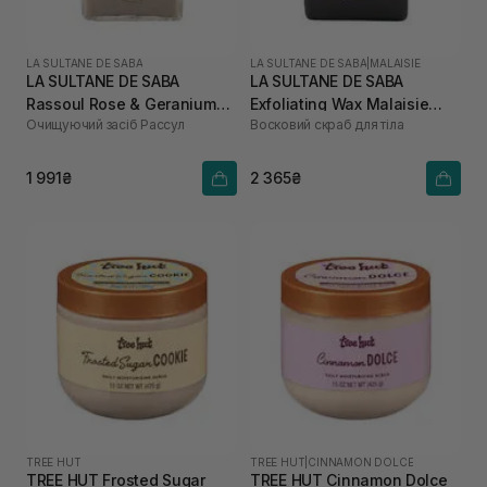
LA SULTANE DE SABA
LA SULTANE DE SABA
|
MALAISIE
LA SULTANE DE SABA
LA SULTANE DE SABA
Rassoul Rose & Geranium
Exfoliating Wax Malaisie
Очищуючий засіб Рассул
Восковий скраб для тіла
300 мл
300 мл
1 991₴
2 365₴
TREE HUT
TREE HUT
|
CINNAMON DOLCE
TREE HUT Frosted Sugar
TREE HUT Cinnamon Dolce