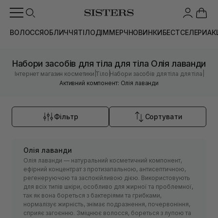
ВОЛОССЯ
ОБЛИЧЧЯ
ТІЛО
ДІМ
МЕРЧ
НОВИНКИ
БЕСТСЕЛЕРИ
АК
Набори засобів для тіла для тіла Олія лаванди
|
|
|
Інтернет магазин косметики
Тіло
Набори засобів для тіла для тіла
Активний компонент: Олія лаванди
Фільтр
Сортувати
Олія лаванди
Олія лаванди — натуральний косметичний компонент,
ефірний концентрат з протизапальною, антисептичною,
регенеруючою та заспокійливою дією. Використовують
для всіх типів шкіри, особливо для жирної та проблемної,
так як вона бореться з бактеріями та грибками,
нормалізує жирність, знімає подразнення, почервоніння,
сприяє загоєнню. Зміцнює волосся, бореться з лупою та