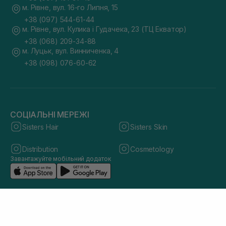
м. Рівне, вул. 16-го Липня, 15
+38 (097) 544-61-44
м. Рівне, вул. Кулика і Гудачека, 23 (ТЦ Екватор)
+38 (068) 209-34-88
м. Луцьк, вул. Винниченка, 4
+38 (098) 076-60-62
СОЦІАЛЬНІ МЕРЕЖІ
Sisters Hair
Sisters Skin
Distribution
Cosmetology
Завантажуйте мобільний додаток
© 2026 sisters.co.ua. Всі права захищено