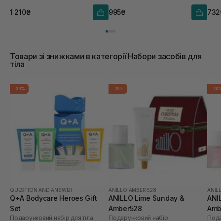
1 210₴
995₴
732
Товари зі знижками в категорії Набори засобів для
тіла
-30%
-20%
-20
QUESTION AND ANSWER
ANILLO
|
AMBER 528
ANIL
Q+A Bodycare Heroes Gift
ANILLO Lime Sunday &
ANI
Set
Amber528
Amb
Подарунковий набір для тіла
Подарунковий набір
Пода