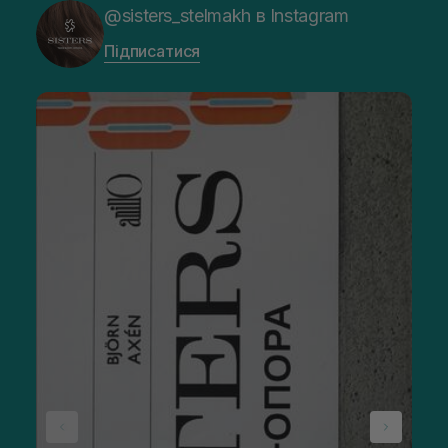
@sisters_stelmakh в Instagram
Підписатися