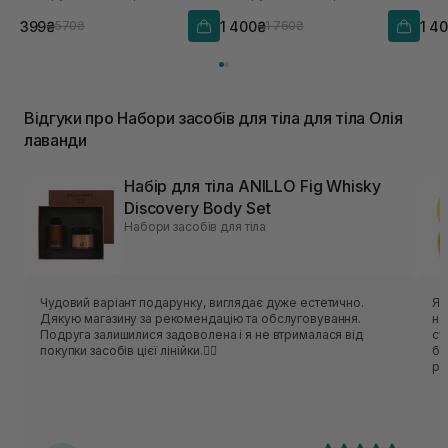
399₴
1 400₴
1 4
570₴
1 760₴
Відгуки про Набори засобів для тіла для тіла Олія
лаванди
Набір для тіла ANILLO Fig Whisky
Discovery Body Set
Набори засобів для тіла
Чудовий варіант подарунку, виглядає дуже естетично.
Як
Дякую магазину за рекомендацію та обслуговування.
на
Подруга залишилися задоволена і я не втрималася від
су
покупки засобів цієї лінійки.❤️‍🔥
бр
ря
кр
по
Кл
ок
кл