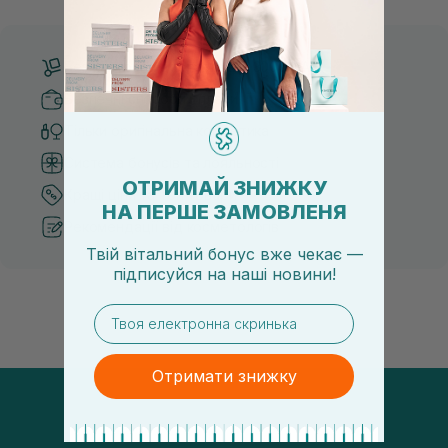
Безкоштовна доставка від 3000 UAH
Безпечні способи оплати
Тільки оригінальна косметика
Система бонусів та лояльності
ОТРИМАЙ ЗНИЖКУ
Кращі ціни та топ товари
НА ПЕРШЕ ЗАМОВЛЕНЯ
Рекомендації від косметологів
Твій вітальний бонус вже чекає —
підписуйся
на
наші новини!
email
Отримати знижку