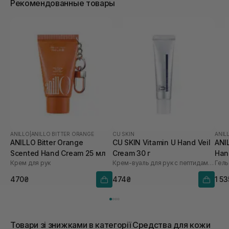
Рекомендованные товары
ANILLO
|
ANILLO BITTER ORANGE
CU SKIN
ANIL
ANILLO Bitter Orange
CU SKIN Vitamin U Hand Veil
ANI
Scented Hand Cream 25 мл
Cream 30 г
Han
Крем для рук
Крем-вуаль для рук с пептидами и волюфилином
Гель
470₴
474₴
1 5
Товари зі знижками в категорії Средства для кожи