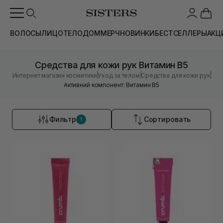
ВОЛОСЫ
ЛИЦО
ТЕЛО
ДОМ
МЕРЧ
НОВИНКИ
БЕСТСЕЛЛЕРЫ
АКЦ
Средства для кожи рук Витамин B5
|
|
|
Интернет магазин косметики
Уход за телом
Средства для кожи рук
Активний компонент: Витамин B5
Фильтр
Сортировать
1