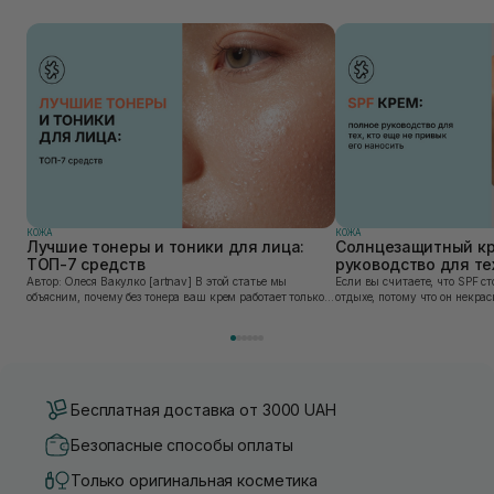
КОЖА
КОЖА
Лучшие тонеры и тоники для лица:
Солнцезащитный кр
ТОП-7 средств
руководство для тех
привык его наносит
Автор: Олеся Вакулко [artnav] В этой статье мы
Если вы считаете, что SPF ст
объясним, почему без тонера ваш крем работает только
отдыхе, потому что он некра
на 50%, и как найти средство под потребности именно
может быть сложен в приме
вашей кожи. Ошибочно мнение, что тониза...
скатывается под макияжем, 
«на...
Бесплатная доставка от 3000 UAH
Безопасные способы оплаты
Только оригинальная косметика