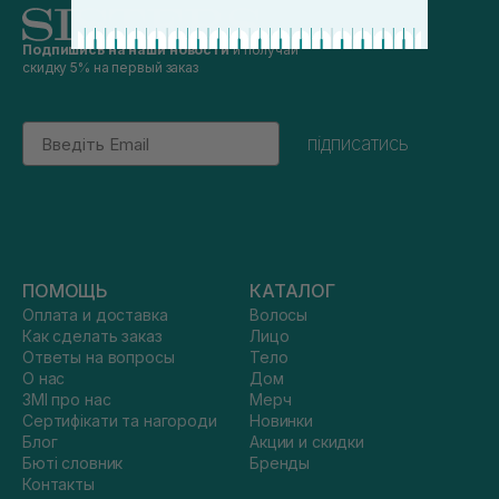
Подпишись на наши новости
и получай
скидку 5% на первый заказ
Email
підписатись
ПОМОЩЬ
КАТАЛОГ
Оплата и доставка
Волосы
Как сделать заказ
Лицо
Ответы на вопросы
Тело
О нас
Дом
ЗМІ про нас
Мерч
Сертифікати та нагороди
Новинки
Блог
Акции и скидки
Бюті словник
Бренды
Контакты