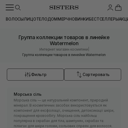
ВОЛОСЫ
ЛИЦО
ТЕЛО
ДОМ
МЕРЧ
НОВИНКИ
БЕСТСЕЛЛЕРЫ
АКЦ
Группа коллекции товаров в линейке
Watermelon
|
Интернет магазин косметики
Группа коллекции товаров в линейке Watermelon
Фильтр
Сортировать
Морська сіль
Морська сіль — це натуральний компонент, природній
мінерал. В косметичних засобах використовується як
компонент для ексфоліації, очищення, детоксикації шкіри,
покращення кровообігу. Морська сіль найбільш
популярна в скрабах для тіла, шампунях, скрабах та
пілінгах для шкіри голови, сольових спреях для волосся.