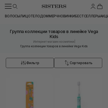
ВОЛОСЫ
ЛИЦО
ТЕЛО
ДОМ
МЕРЧ
НОВИНКИ
БЕСТСЕЛЛЕРЫ
АКЦ
Группа коллекции товаров в линейке Vega
Kids
|
Интернет магазин косметики
Группа коллекции товаров в линейке Vega Kids
Фильтр
Сортировать