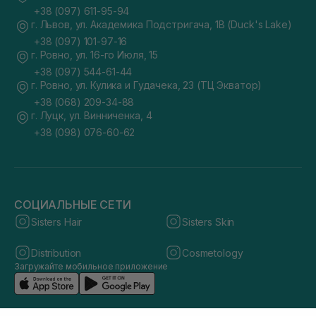
+38 (097) 611-95-94
г. Львов, ул. Академика Подстригача, 1В (Duck's Lake)
+38 (097) 101-97-16
г. Ровно, ул. 16-го Июля, 15
+38 (097) 544-61-44
г. Ровно, ул. Кулика и Гудачека, 23 (ТЦ Экватор)
+38 (068) 209-34-88
г. Луцк, ул. Винниченка, 4
+38 (098) 076-60-62
СОЦИАЛЬНЫЕ СЕТИ
Sisters Hair
Sisters Skin
Distribution
Cosmetology
Загружайте мобильное приложение