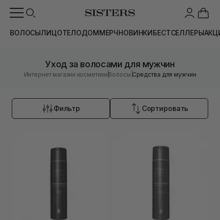
ВОЛОСЫ
ЛИЦО
ТЕЛО
ДОМ
МЕРЧ
НОВИНКИ
БЕСТСЕЛЛЕРЫ
АКЦ
Уход за волосами для мужчин
|
|
Интернет магазин косметики
Волосы
Средства для мужчин
Фильтр
Сортировать