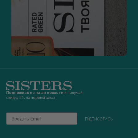
в каталоге
При подборе
мужской линии по уходу за волосами
нужно ориентироваться на тип, структуру и общее
состояние волос, задачи, которые решает конкретное
средство. Особенно важен правильный выбор косметики
для обладателей пористых, легких и тонких волос. При
наличии проблемы роста или выпадения, в
каталоге
можно
найти качественные продуктов с уникальными
запатентованными формулами и доказанной
эффективностью.
Мужскую косметику и наборы можно
заказать
с
доставкой
в Киев и другой город Украины.
Подпишись на наши новости
и получай
скидку 5% на первый заказ
Email
підписатись