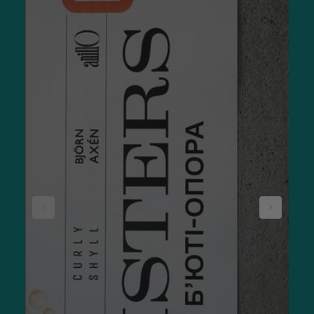
волос в интернет-магазине
Sisters
, вы получаете много
преимуществ и бонусов:
продукцию безупречного европейского качества;
широкий
ассортимент
профессиональных средств;
легкий выбор в режиме онлайн по описаниям
и характеристикам;
постоянное наличие товара;
оперативную
доставку
по всей Украине.
Профессиональная косметика для волос для
мужчин: правила применения
Различные виды профессиональной
мужской косметики
используются по-разному, в зависимости от консистенции и
направления действия каждого средства. Так, крем или
мусс наносится на влажные пряди. Масло для интенсивного
увлажнения и устранения сухости на кончиках волос можно
использовать на подсушенных волосах. Сыворотки,
активные концентраты со стемоксидином и другими
стимуляторами роста распыляются по проборам, бережно
втираются в кожу головы. Все эти средства не
требуют смывания.
Широкий выбор мужской косметики