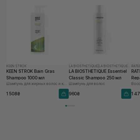
KEEN STROK
LA BIOSTHETIQUE
|
LA BIOSTHETIQUE ESSENTIEL
RATE
KEEN STROK Bain Gras
LA BIOSTHETIQUE Essentiel
RAT
Shampoo 1000 мл
Classic Shampoo 250 мл
Rep
Шампунь для жирных волос и кожи головы
Шампунь для волос
1 508₴
960₴
1 4