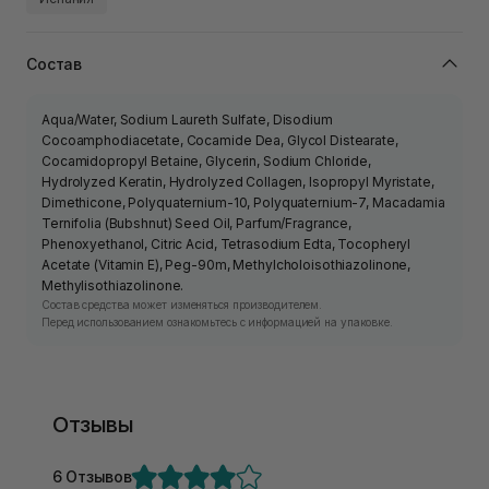
Состав
Aqua/Water, Sodium Laureth Sulfate, Disodium
Cocoamphodiacetate, Cocamide Dea, Glycol Distearate,
Cocamidopropyl Betaine, Glycerin, Sodium Chloride,
Hydrolyzed Keratin, Hydrolyzed Collagen, Isopropyl Myristate,
Dimethicone, Polyquaternium-10, Polyquaternium-7, Macadamia
Ternifolia (Bubshnut) Seed Oil, Parfum/Fragrance,
Phenoxyethanol, Citric Acid, Tetrasodium Edta, Tocopheryl
Acetate (Vitamin E), Peg-90m, Methylcholoisothiazolinone,
Methylisothiazolinone.
Состав средства может изменяться производителем.
Перед использованием ознакомьтесь с информацией на упаковке.
Отзывы
6 Отзывов