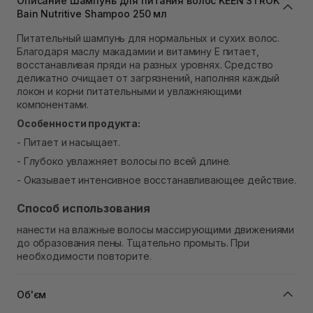
Описание Шампунь для питания волос KEEN STROK
Самовывоз г. Львов ул. Степана Бандеры 43
Bain Nutritive Shampoo 250 мл
В наличии
Самовывоз Ровно
Питательный шампунь для нормальных и сухих волос.
В наличии
Благодаря маслу макадамии и витамину Е питает,
Самовывоз г. Ровно, ул. Кулика и Гудачека 23 (ТЦ
восстанавливая пряди на разных уровнях. Средство
Экватор)
деликатно очищает от загрязнений, наполняя каждый
В наличии
локон и корни питательными и увлажняющими
компонентами.
Особенности продукта:
- Питает и насыщает.
- Глубоко увлажняет волосы по всей длине.
- Оказывает интенсивное восстанавливающее действие.
Способ использования
нанести на влажные волосы массирующими движениями
до образования пены. Тщательно промыть. При
необходимости повторите.
Об'єм