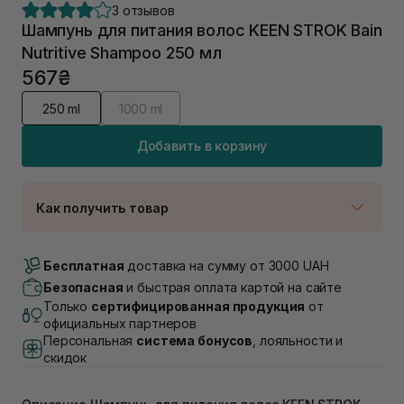
3 отзывов
Шампунь для питания волос KEEN STROK Bain
Nutritive Shampoo 250 мл
567₴
250 ml
1000 ml
Добавить в корзину
Как получить товар
Доставка Новой Почтой
В наличии
Бесплатная
доставка на сумму от 3000 UAH
Самовывоз г. Луцк, Винниченка 4
Безопасная
и быстрая оплата картой на сайте
В наличии
Только
сертифицированная продукция
от
Самовывоз г. Львов, ул. Академика Подстригача,
официальных партнеров
1В (Duck's Lake)
Персональная
система бонусов
, лояльности и
В наличии
скидок
Самовывоз Львов (Ивана Франко 36)
В наличии