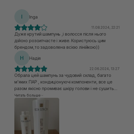
I
Inga
11.08.2024, 22:21
Дуже крутий шампунь ,і волосся після нього
дійсно розсипчасте і живе. Користуюсь цим
брендом,то задоволена всією лінійкою))
Н
Надія
22.06.2024, 13:27
Обрала цей шампунь за чудовий склад, багато
мʼяких ПАР , кондиціонуючі компоненти, все це
разом якісно промиває шкіру голови і не сушить
довжину. Піноутворення середнє, аромат мені
Читать больше
подобається, не навʼязливий. Моє волосся тонке,
хвилясте , пористе, фарбоване, мию голову раз
на 3 дні .Вже рік завжди маю його в догляді,
чергую з іншими шампунями. До речі моя донька
13 років має тонке , пряме густе волосся, теж