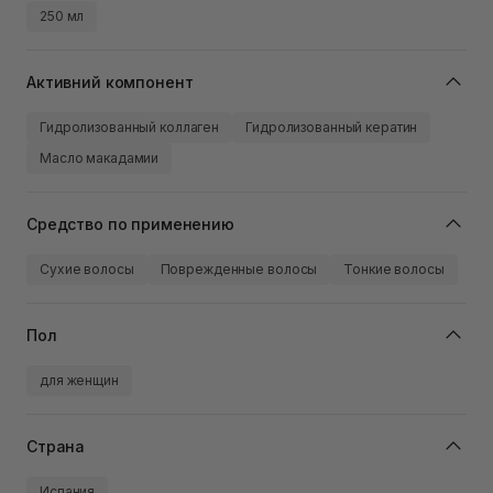
250 мл
Активний компонент
Гидролизованный коллаген
Гидролизованный кератин
Масло макадамии
Средство по применению
Сухие волосы
Поврежденные волосы
Тонкие волосы
Пол
для женщин
Страна
Испания