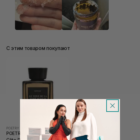
С этим товаром покупают
POETRY HOME
|
POETRY HOME LE VENT DE LA CÔTE D’AZUR
POETRY HOME Le Vent De La
Côte D’azur (cube) 100 мл