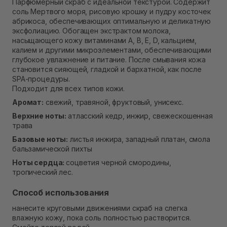
Парфюмерный скраб с идеальной текстурой. Содержит
В наличии
соль Мертвого моря, рисовую крошку и пудру косточек
Самовывоз г. Ровно, ул. Кулика и Гудачека 23 (ТЦ
абрикоса, обеспечивающих оптимальную и деликатную
Экватор)
эксфолиацию. Обогащен экстрактом молока,
В наличии
насыщающего кожу витаминами A, B, E, D, кальцием,
калием и другими микроэлементами, обеспечивающими
глубокое увлажнение и питание. После смывания кожа
становится сияющей, гладкой и бархатной, как после
SPA-процедуры.
Подходит для всех типов кожи.
Аромат:
свежий, травяной, фруктовый, унисекс.
Верхние ноты:
атласский кедр, инжир, свежескошенная
трава
Базовые ноты:
листья инжира, западный платан, смола
бальзамической пихты
Ноты сердца:
соцветия черной смородины,
тропический лес.
Способ использования
нанесите круговыми движениями скраб на слегка
влажную кожу, пока соль полностью растворится.