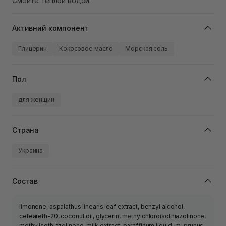
Смойте теплой водой.
Активний компонент
Глицерин
Кокосовое масло
Морская соль
Пол
для женщин
Страна
Украина
Состав
limonene, aspalathus linearis leaf extract, benzyl alcohol,
ceteareth-20, coconut oil, glycerin, methylchloroisothiazolinone,
methylisothiazolinone, milk extract, paraffinum liquidum, prunus