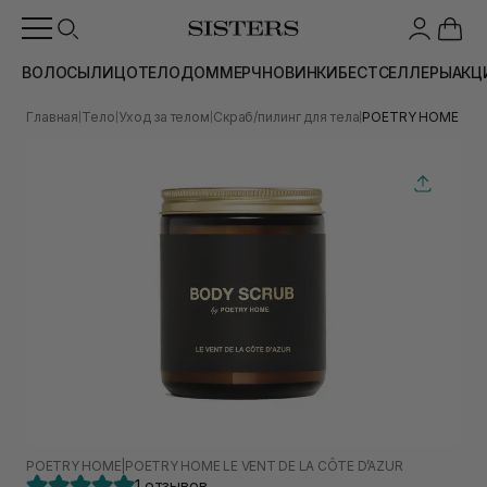
ВОЛОСЫ
ЛИЦО
ТЕЛО
ДОМ
МЕРЧ
НОВИНКИ
БЕСТСЕЛЛЕРЫ
АКЦ
Главная
Тело
Уход за телом
Скраб/пилинг для тела
POETRY HOME Le Ve
|
|
|
|
POETRY HOME
|
POETRY HOME LE VENT DE LA CÔTE D’AZUR
1 отзывов