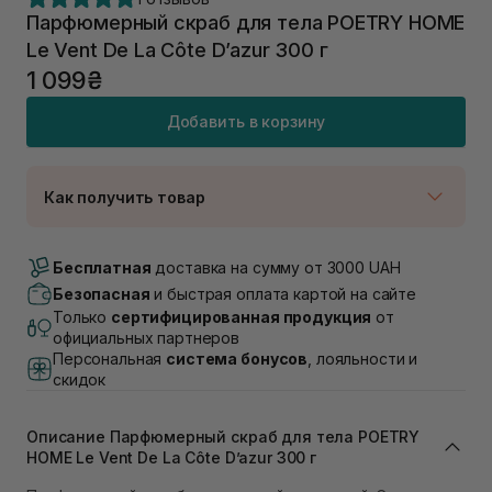
Парфюмерный скраб для тела POETRY HOME
Le Vent De La Côte D’azur 300 г
1 099₴
Добавить в корзину
Как получить товар
Доставка Новой Почтой
В наличии
Бесплатная
доставка на сумму от 3000 UAH
Самовывоз г. Луцк, Винниченка 4
Безопасная
и быстрая оплата картой на сайте
Нет в наличии!
Только
сертифицированная продукция
от
Самовывоз г. Львов, ул. Академика Подстригача,
официальных партнеров
1В (Duck's Lake)
Персональная
система бонусов
, лояльности и
В наличии
скидок
Самовывоз Львов (Ивана Франко 36)
Нет в наличии!
Самовывоз г. Львов ул. Степана Бандеры 43
Описание Парфюмерный скраб для тела POETRY
HOME Le Vent De La Côte D’azur 300 г
Нет в наличии!
Самовывоз Ровно