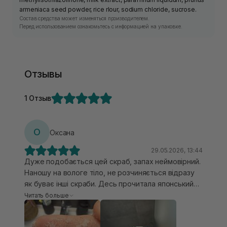
armeniaca seed powder, rice rlour, sodium chloride, sucrose.
Состав средства может изменяться производителем.
Перед использованием ознакомьтесь с информацией на упаковке.
Отзывы
1 Отзыв
О
Оксана
29.05.2026, 13:44
Дуже подобається цей скраб, запах неймовірний.
Наношу на вологе тіло, не розчиняється відразу
як буває інші скраби. Десь прочитала японський
секрет краси, що запах «старості» йде від
Читать больше
задньої поверхні ший і за вухами, ці ділянки також
пропрацюьовую, і відмітила гарний результат.