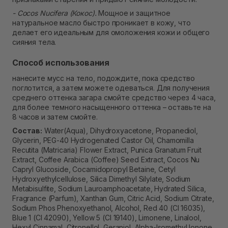
- Cocos Nucifera (Кокос).
Мощное и защитное
натуральное масло быстро проникает в кожу, что
делает его идеальным для омоложения кожи и общего
сияния тела.
Способ использования
нанесите мусс на тело, подождите, пока средство
поглотится, а затем можете одеваться. Для получения
среднего оттенка загара смойте средство через 4 часа,
для более темного насыщенного оттенка – оставьте на
8 часов и затем смойте.
Состав:
Water(Aqua), Dihydroxyacetone, Propanediol,
Glycerin, PEG-40 Hydrogenated Castor Oil, Chamomilla
Recutita (Matricaria) Flower Extract, Punica Granatum Fruit
Extract, Coffee Arabica (Coffee) Seed Extract, Cocos Nu
Capryl Glucoside, Cocamidopropyl Betaine, Cetyl
Hydroxyethylcellulose, Silica Dimethyl Silylate, Sodium
Metabisulfite, Sodium Lauroamphoacetate, Hydrated Silica,
Fragrance (Parfum), Xanthan Gum, Citric Acid, Sodium Citrate,
Sodium Phos Phenoxyethanol, Alcohol, Red 40 (CI 16035),
Blue 1 (CI 42090), Yellow 5 (CI 19140), Limonene, Linalool,
Hexyl Cinnamal, Citronellol, Geraniol, Alpha-Isomethyl Ionone.