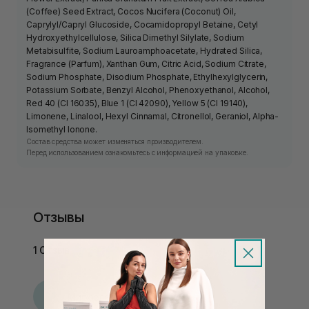
(Coffee) Seed Extract, Cocos Nucifera (Coconut) Oil,
Caprylyl/Capryl Glucoside, Cocamidopropyl Betaine, Cetyl
Hydroxyethylcellulose, Silica Dimethyl Silylate, Sodium
Metabisulfite, Sodium Lauroamphoacetate, Hydrated Silica,
Fragrance (Parfum), Xanthan Gum, Citric Acid, Sodium Citrate,
Sodium Phosphate, Disodium Phosphate, Ethylhexylglycerin,
Potassium Sorbate, Benzyl Alcohol, Phenoxyethanol, Alcohol,
Red 40 (CI 16035), Blue 1 (CI 42090), Yellow 5 (CI 19140),
Limonene, Linalool, Hexyl Cinnamal, Citronellol, Geraniol, Alpha-
Isomethyl Ionone.
Состав средства может изменяться производителем.
Перед использованием ознакомьтесь с информацией на упаковке.
Отзывы
1 Отзыв
М
Мирослава