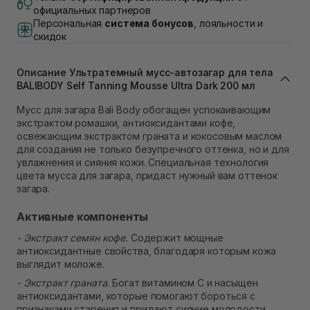
Самовывоз г. Львов, ул. Академика Подстригача,
официальных партнеров
1В (Duck's Lake)
Персональная
система бонусов
, лояльности и
В наличии
скидок
Самовывоз Львов (Ивана Франко 36)
В наличии
Описание Ультратемный мусс-автозагар для тела
Самовывоз г. Львов ул. Степана Бандеры 43
BALIBODY Self Tanning Mousse Ultra Dark 200 мл
В наличии
Самовывоз Ровно
Мусс для загара Bali Body обогащен успокаивающим
В наличии
экстрактом ромашки, антиоксидантами кофе,
Самовывоз г. Ровно, ул. Кулика и Гудачека 23 (ТЦ
освежающим экстрактом граната и кокосовым маслом
Экватор)
для создания не только безупречного оттенка, но и для
В наличии
увлажнения и сияния кожи. Специальная технология
цвета мусса для загара, придаст нужный вам оттенок
загара.
Активные компоненты
- Экстракт семян кофе.
Содержит мощные
антиоксидантные свойства, благодаря которым кожа
выглядит моложе.
- Экстракт граната.
Богат витамином С и насыщен
антиоксидантами, которые помогают бороться с
признаками старения и придают сияние молодости.