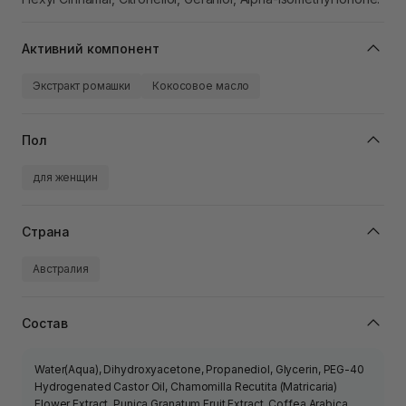
Активний компонент
Экстракт ромашки
Кокосовое масло
Пол
для женщин
Страна
Австралия
Состав
Water(Aqua), Dihydroxyacetone, Propanediol, Glycerin, PEG-40
Hydrogenated Castor Oil, Chamomilla Recutita (Matricaria)
Flower Extract, Punica Granatum Fruit Extract, Coffea Arabica