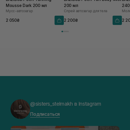
Mousse Dark 200 мл
200 мл
240
Мусс-автозагар
Спрей автозагар для тела
Моло
2 050₴
2 200₴
2 2
@sisters_stelmakh в Instagram
Подписаться