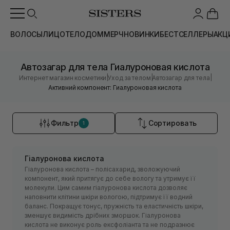
ВОЛОСЫ
ЛИЦО
ТЕЛО
ДОМ
МЕРЧ
НОВИНКИ
БЕСТСЕЛЛЕРЫ
АКЦ
Автозагар для тела Гиалуроновая кислота
|
|
|
Интернет магазин косметики
Уход за телом
Автозагар для тела
Активний компонент: Гиалуроновая кислота
Фильтр
Сортировать
1
Гіалуронова кислота
Гіалуронова кислота – полісахарид, зволожуючий
компонент, який притягує до себе вологу та утримує її
молекули. Цим самим гіалуронова кислота дозволяє
наповнити клітини шкіри вологою, підтримує її водний
баланс. Покращує тонус, пружність та еластичність шкіри,
зменшує видимість дрібних зморшок. Гіалуронова
кислота не виконує роль ексфоліанта та не подразнює