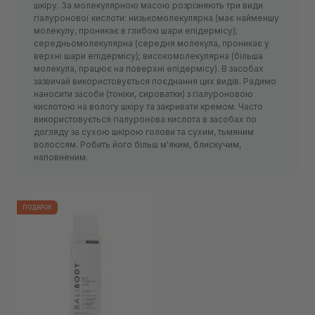
шкіру. За молекулярною масою розрізняють три види
гіалуронової кислоти: низькомолекулярна (має найменшу
молекулу, проникає в глибокі шари епідермісу);
середньомолекулярна (середня молекула, проникає у
верхні шари епідермісу); високомолекулярна (більша
молекула, працює на поверхні епідермісу). В засобах
зазвичай використовується поєднання цих видів. Радимо
наносити засоби (тоніки, сироватки) з гіалуроновою
кислотою на вологу шкіру та закривати кремом. Часто
використовується гіалуронова кислота в засобах по
догляду за сухою шкірою голови та сухим, тьмяним
волоссям. Робить його більш м'яким, блискучим,
наповненим.
ПОДАРОК