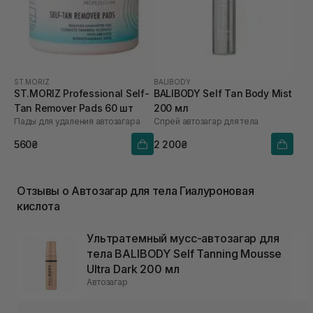
ST.MORIZ
BALIBODY
ST.MORIZ Professional Self-
BALIBODY Self Tan Body Mist
Tan Remover Pads 60 шт
200 мл
Пады для удаления автозагара
Спрей автозагар для тела
560₴
2 200₴
Отзывы о Автозагар для тела Гиалуроновая
кислота
Ультратемный мусс-автозагар для
тела BALIBODY Self Tanning Mousse
Ultra Dark 200 мл
Автозагар