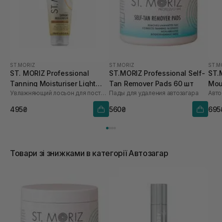
ST.MORIZ
ST.MORIZ
ST.M
ST. MORIZ Professional
ST.MORIZ Professional Self-
ST.
Tanning Moisturiser Light
Tan Remover Pads 60 шт
Mou
Увлажняющий лосьон для постепенного загара
Пады для удаления автозагара
Авто
200 мл
495₴
560₴
695
Товари зі знижками в категорії Автозагар