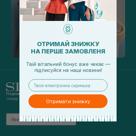
ОТРИМАЙ ЗНИЖКУ
НА ПЕРШЕ ЗАМОВЛЕНЯ
Твій вітальний бонус вже чекає —
підписуйся
на
наші новини!
email
Подпишись на наши новости
и получай
скидку 5% на первый заказ
Отримати знижку
Email
підписатись