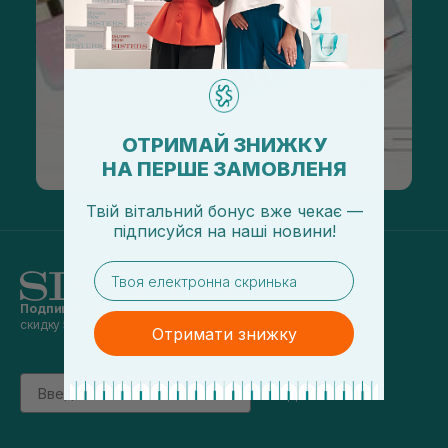
ОТРИМАЙ ЗНИЖКУ
НА ПЕРШЕ ЗАМОВЛЕНЯ
Твій вітальний бонус вже чекає —
підписуйся
на
наші новини!
email
Подпишись на наши новости
и получай
скидку 5% на первый заказ
Отримати знижку
Email
підписатись