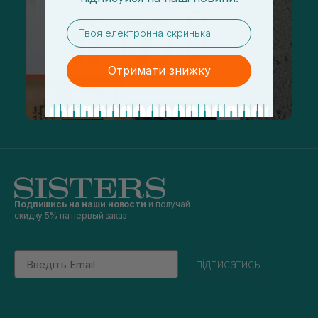
email
Отримати знижку
Подпишись на наши новости
и получай
скидку 5% на первый заказ
Email
підписатись