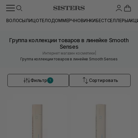
ВОЛОСЫ
ЛИЦО
ТЕЛО
ДОМ
МЕРЧ
НОВИНКИ
БЕСТСЕЛЛЕРЫ
АКЦ
Группа коллекции товаров в линейке Smooth
Senses
|
Интернет магазин косметики
Группа коллекции товаров в линейке Smooth Senses
Фильтр
Сортировать
1