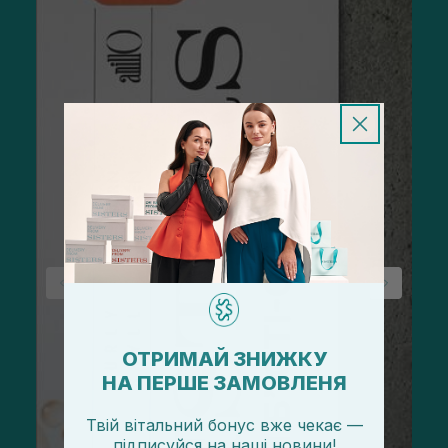
ОТРИМАЙ ЗНИЖКУ
НА ПЕРШЕ ЗАМОВЛЕНЯ
Твій вітальний бонус вже чекає —
підписуйся
на
наші новини!