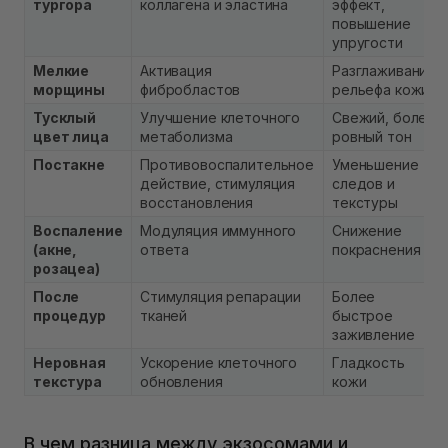
тургора
коллагена и эластина
эффект,
повышение
упругости
Мелкие
Активация
Разглаживание
морщины
фибробластов
рельефа кожи
Тусклый
Улучшение клеточного
Свежий, более
цвет лица
метаболизма
ровный тон
Постакне
Противовоспалительное
Уменьшение
действие, стимуляция
следов и
восстановления
текстуры
Воспаление
Модуляция иммунного
Снижение
(акне,
ответа
покраснения
розацеа)
После
Стимуляция репарации
Более
процедур
тканей
быстрое
заживление
Неровная
Ускорение клеточного
Гладкость
текстура
обновления
кожи
В чем разница между экзосомами и