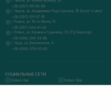
г. Львов, ул. Ивана Франка, 36
+38 (097) 611-95-94
г. Львов, ул. Академика Подстригача, 1В (Duck's Lake)
+38 (097) 101-97-16
г. Ровно, ул. 16-го Июля, 15
+38 (097) 544-61-44
г. Ровно, ул. Кулика и Гудачека, 23 (ТЦ Экватор)
+38 (068) 209-34-88
г. Луцк, ул. Винниченка, 4
+38 (098) 076-60-62
СОЦИАЛЬНЫЕ СЕТИ
Sisters Hair
Sisters Skin
Distribution
Cosmetology
Загружайте мобильное приложение