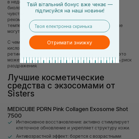
в неделю. Также, учитывая, что экзосомы – это
Твій вітальний бонус вже чекає —
биологические структуры, они могут быть
підписуйся
на
наші новини!
чувствительны к температуре и могут иметь
рекомендации по хранению в холодильнике при
email
температуре +2…+8֯ С, тогда как стабилизированные
могут храниться при комнатной температуре.
С чем не стоит сочетать экзосомы в одной рутине:
Отримати знижку
кислоты в высоких концентрациях (AHA, BHA),
ретиноиды и агрессивные эксфолианты, поскольку это
может снижать эффективность средств и повышать риск
раздражения.
Лучшие косметические
средства с экзосомами от
Sisters
MEDICUBE PDRN Pink Collagen Exosome Shot
7500
Интенсивное восстановление: активно стимулирует
клеточное обновление и укрепляет структуру кожи.
Антивозрастной эффект: борется с возрастными