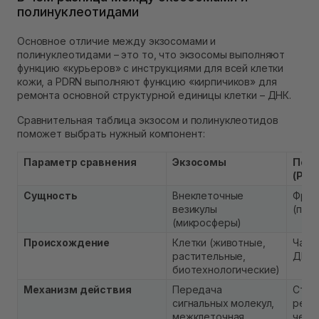
полинуклеотидами
Основное отличие между экзосомами и
полинуклеотидами – это то, что экзосомы выполняют
функцию «курьеров» с инструкциями для всей клетки
кожи, а PDRN выполняют функцию «кирпичиков» для
ремонта основной структурной единицы клетки – ДНК.
Сравнительная таблица экзосом и полинуклеотидов
поможет выбрать нужный компонент:
Параметр сравнения
Экзосомы
Поли
(PDR
Сущность
Внеклеточные
Фраг
везикулы
(пол
(микросферы)
Происхождение
Клетки (животные,
Чаще
растительные,
ДНК 
биотехнологические)
Механизм действия
Передача
Стим
сигнальных молекул,
реге
межклеточная
чере