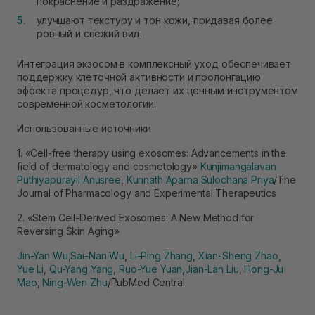
покраснение и раздражение;
улучшают текстуру и тон кожи, придавая более
ровный и свежий вид.
Интеграция экзосом в комплексный уход обеспечивает
поддержку клеточной активности и пролонгацию
эффекта процедур, что делает их ценным инструментом
современной косметологии.
Использованные источники
1. «Cell-free therapy using exosomes: Advancements in the
field of dermatology and cosmetology»
Kunjimangalavan
Puthiyapurayil Anusree
,
Kunnath Aparna
Sulochana Priya
/The
Journal of Pharmacology and Experimental Therapeutics
2. «Stem Cell-Derived Exosomes: A New Method for
Reversing Skin Aging»
Jin-Yan Wu
,
Sai-Nan Wu
,
Li-Ping Zhang
,
Xian-Sheng Zhao
,
Yue Li
,
Qu-Yang Yang
,
Ruo-Yue Yuan
,
Jian-Lan Liu
,
Hong-Ju
Mao
,
Ning-Wen Zhu
/PubMed Central