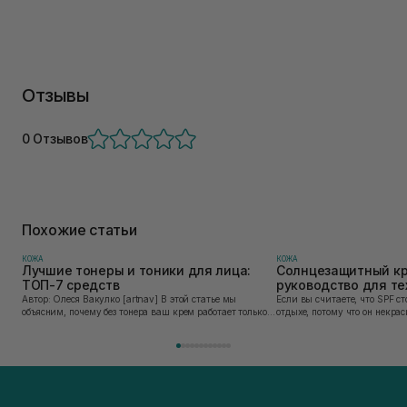
(белки, липиды, нуклеиновые кислоты, факторы роста и т. д.).
Отзывы
0 Отзывов
Похожие статьи
КОЖА
КОЖА
Лучшие тонеры и тоники для лица:
Солнцезащитный кр
ТОП-7 средств
руководство для тех
привык его наносит
Автор: Олеся Вакулко [artnav] В этой статье мы
Если вы считаете, что SPF ст
объясним, почему без тонера ваш крем работает только
отдыхе, потому что он некра
на 50%, и как найти средство под потребности именно
может быть сложен в приме
вашей кожи. Ошибочно мнение, что тониза...
скатывается под макияжем, 
«на...