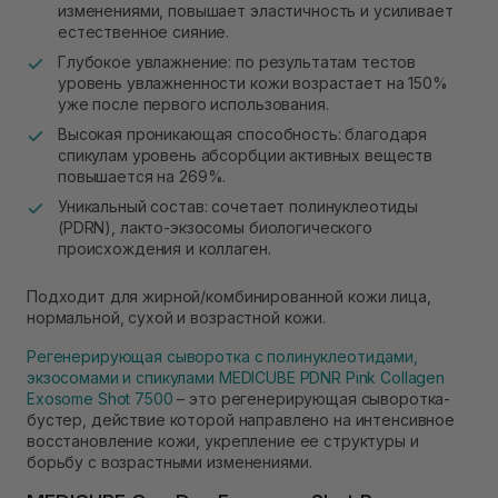
изменениями, повышает эластичность и усиливает
естественное сияние.
Глубокое увлажнение: по результатам тестов
уровень увлажненности кожи возрастает на 150%
уже после первого использования.
Высокая проникающая способность: благодаря
спикулам уровень абсорбции активных веществ
повышается на 269%.
Уникальный состав: сочетает полинуклеотиды
(PDRN), лакто-экзосомы биологического
происхождения и коллаген.
Подходит для жирной/комбинированной кожи лица,
нормальной, сухой и возрастной кожи.
Регенерирующая сыворотка с полинуклеотидами,
экзосомами и спикулами MEDICUBE PDNR Pink Collagen
Exosome Shot 7500
– это регенерирующая сыворотка-
бустер, действие которой направлено на интенсивное
восстановление кожи, укрепление ее структуры и
борьбу с возрастными изменениями.