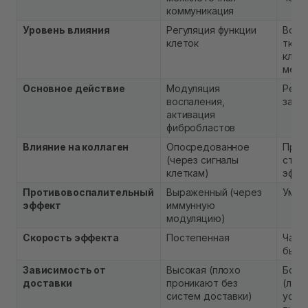
коммуникация
Уровень влияния
Регуляция функции
Восс
клеток
ткане
клет
мета
Основное действие
Модуляция
Репа
воспаления,
зажи
активация
фибробластов
Влияние на коллаген
Опосредованное
Прям
(через сигналы
стим
клеткам)
эффе
Противовоспалительный
Выраженный (через
Умер
эффект
иммунную
модуляцию)
Скорость эффекта
Постепенная
Част
быст
Зависимость от
Высокая (плохо
Боле
доставки
проникают без
(луч
систем доставки)
усва