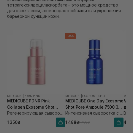
тетрагексилдециласкорбата – это мощное средство
для осветления, антивозрастной защиты и укрепления
барьерной функции кожи.
-15%
MEDICUBE
|
PDRN PINK
MEDICUBE
|
EXOSOME SHOT
MEDI
MEDICUBE PDNR Pink
MEDICUBE One Day Exosome
MEDI
Collagen Exosome Shot
Shot Pore Ampoule 7500 30
для 
Регенерирующая сыворотка с полинуклеотидами, экзосомами и спикулами
Интенсивная сыворотка с экзосомами и спикулами для сужения пор
7500 30 мл
мл
ста
1 350₴
1 488₴
4 25
1 750₴