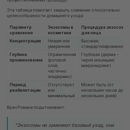
Эта таблица помогает закрыть сомнения относительно
целесообразности домашнего ухода:
Параметр
Экзосомы в
Процедура экзосом
сравнения
косметике
для лица
Концентрация
Низкая или
Высокая,
умеренная
стандартизированная
Глубина
Ограниченная
Глубокая (дерма –
проникновения
(роговой
через инъекции/
слой,
микронидлинг)
частично
эпидермис)
Период
Отсутствует
Может быть (от
реабилитации
или
нескольких часов до
минимальный
нескольких дней)
Врач Романа подытоживает:
"Экзосомы не заменяют базовый уход, они