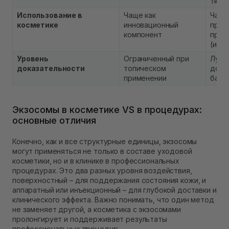
ткан
Использование в
Чаще как
Част
косметике
инновационный
проф
компонент
проц
(инъ
Уровень
Ограниченный при
Лучш
доказательности
топическом
дока
применении
база
Экзосомы в косметике VS в процедурах:
основные отличия
Конечно, как и все структурные единицы, экзосомы
могут применяться не только в составе уходовой
косметики, но и в клинике в профессиональных
процедурах. Это два разных уровня воздействия,
поверхностный – для поддержания состояния кожи, и
аппаратный или инъекционный – для глубокой доставки и
клинического эффекта. Важно понимать, что один метод
не заменяет другой, а косметика с экзосомами
пролонгирует и поддерживает результаты
профессиональных процедур.