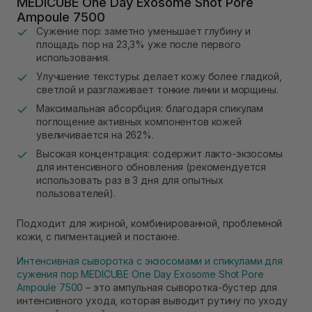
MEDICUBE One Day Exosome Shot Pore
Ampoule 7500
Сужение пор: заметно уменьшает глубину и
площадь пор на 23,3% уже после первого
использования.
Улучшение текстуры: делает кожу более гладкой,
светлой и разглаживает тонкие линии и морщины.
Максимальная абсорбция: благодаря спикулам
поглощение активных компонентов кожей
увеличивается на 262%.
Высокая концентрация: содержит лакто-экзосомы
для интенсивного обновления (рекомендуется
использовать раз в 3 дня для опытных
пользователей).
Подходит для жирной, комбинированной, проблемной
кожи, с пигментацией и постакне.
Интенсивная сыворотка с экзосомами и спикулами для
сужения пор MEDICUBE One Day Exosome Shot Pore
Ampoule 7500
– это ампульная сыворотка-бустер для
интенсивного ухода, которая выводит рутину по уходу