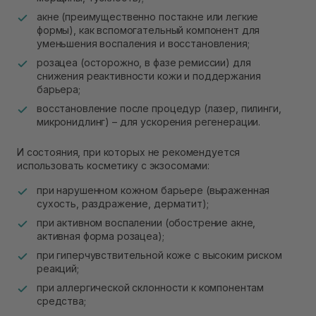
акне (преимущественно постакне или легкие
формы), как вспомогательный компонент для
уменьшения воспаления и восстановления;
розацеа (осторожно, в фазе ремиссии) для
снижения реактивности кожи и поддержания
барьера;
восстановление после процедур (лазер, пилинги,
микронидлинг) – для ускорения регенерации.
И состояния, при которых не рекомендуется
использовать косметику с экзосомами:
при нарушенном кожном барьере (выраженная
сухость, раздражение, дерматит);
при активном воспалении (обострение акне,
активная форма розацеа);
при гиперчувствительной коже с высоким риском
реакций;
при аллергической склонности к компонентам
средства;