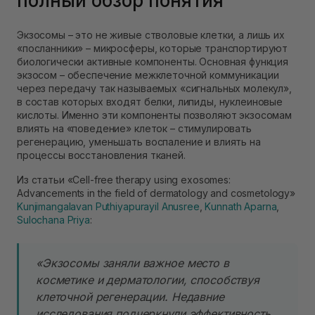
полный обзор понятия
Экзосомы – это не живые стволовые клетки, а лишь их
«посланники» – микросферы, которые транспортируют
биологически активные компоненты. Основная функция
экзосом – обеспечение межклеточной коммуникации
через передачу так называемых «сигнальных молекул»,
в состав которых входят белки, липиды, нуклеиновые
кислоты. Именно эти компоненты позволяют экзосомам
влиять на «поведение» клеток – стимулировать
регенерацию, уменьшать воспаление и влиять на
процессы восстановления тканей.
Из статьи «Cell-free therapy using exosomes:
Advancements in the field of dermatology and cosmetology»
Kunjimangalavan Puthiyapurayil Anusree
,
Kunnath Aparna
,
Sulochana Priya
:
«Экзосомы заняли важное место в
косметике и дерматологии, способствуя
клеточной регенерации. Недавние
исследования подчеркнули эффективность