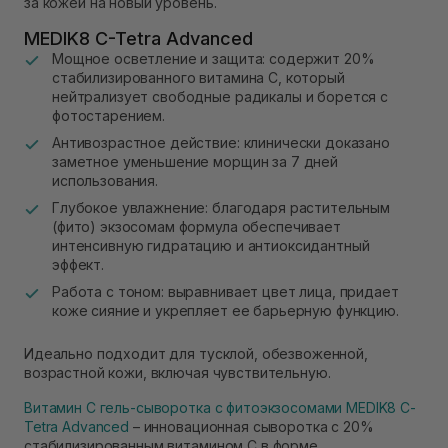
за кожей на новый уровень.
MEDIK8 C-Tetra Advanced
Мощное осветление и защита: содержит 20%
стабилизированного витамина С, который
нейтрализует свободные радикалы и борется с
фотостарением.
Антивозрастное действие: клинически доказано
заметное уменьшение морщин за 7 дней
использования.
Глубокое увлажнение: благодаря растительным
(фито) экзосомам формула обеспечивает
интенсивную гидратацию и антиоксидантный
эффект.
Работа с тоном: выравнивает цвет лица, придает
коже сияние и укрепляет ее барьерную функцию.
Идеально подходит для тусклой, обезвоженной,
возрастной кожи, включая чувствительную.
Витамин С гель-сыворотка с фитоэкзосомами MEDIK8 C-
Tetra Advanced
– инновационная сыворотка с 20%
стабилизированным витамином С в форме