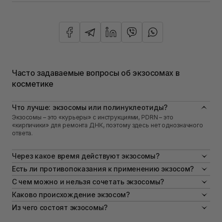
Часто задаваемые вопросы об экзосомах в
косметике
Что лучше: экзосомы или полинуклеотиды?
Экзосомы – это «курьеры» с инструкциями, PDRN – это
«кирпичики» для ремонта ДНК, поэтому здесь нет однозначного
ответа.
Через какое время действуют экзосомы?
Эффект можно увидеть как после первого использования, так и
Есть ли противопоказания к применению экзосом?
только через несколько недель. Все зависит от формы доставки и
Да, это нарушение целостности кожного барьера, активное
С чем можно и нельзя сочетать экзосомы?
концентрации экзосом в средстве.
воспаление, гиперчувствительность кожи, аллергия на
Экзосомы отлично дополнят ваш базовый домашний уход, однако
Каково происхождение экзосом?
компоненты средств.
сочетать их с ретиноидами и кислотами в высоких концентрациях
Экзосомы по происхождению делятся на клеточные/
Из чего состоят экзосомы?
не стоит.
биологические, растительные и синтетические.
Экзосомы состоят из мембраны и внутреннего содержимого