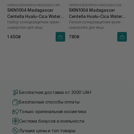
SKIN1004
|
SKIN1004 MADAGASCAR CENTELLA HYALU-CICA
SKIN1004
|
SKIN1004 MADAGASCAR CENTELLA HYALU-CICA
SKIN1004 Madagascar
SKIN1004 Madagascar
Centella Hyalu-Cica Water-
Centella Hyalu-Cica Water-
Набор солнцезащитных крем-
Легкая солнцезащитная крем-
Fit Sun Serum
Fit Sun Serum SPF50+
сывороток для лица
сыворотка для лица
PA++++ 50 мл
1 450₴
780₴
Бесплатная доставка от 3000 UAH
Безопасные способы оплаты
Только оригинальная косметика
Система бонусов и лояльности
Лучшие цены и топ товары