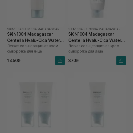
SKIN1004
|
SKIN1004 MADAGASCAR CENTELLA HYALU-CICA
SKIN1004
|
SKIN1004 MADAGASCAR CENTELLA HYALU-CICA
SKIN1004 Madagascar
SKIN1004 Madagascar
Centella Hyalu-Cica Water-
Centella Hyalu-Cica Water-
Легкая солнцезащитная крем-
Легкая солнцезащитная крем-
Fit Sun Serum SPF50+
Fit Sun Serum SPF50+
сыворотка для лица
сыворотка для лица
PA++++ 100 мл
PA++++ 15 мл
1 450₴
370₴