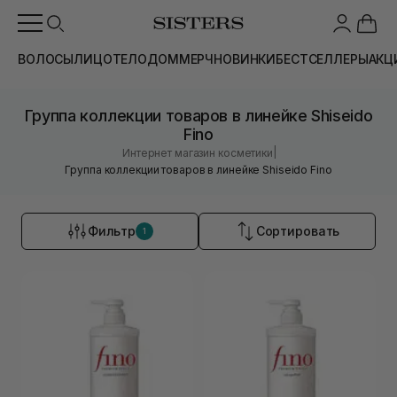
ВОЛОСЫ
ЛИЦО
ТЕЛО
ДОМ
МЕРЧ
НОВИНКИ
БЕСТСЕЛЛЕРЫ
АКЦ
Группа коллекции товаров в линейке Shiseido
Fino
|
Интернет магазин косметики
Группа коллекции товаров в линейке Shiseido Fino
Фильтр
Сортировать
1