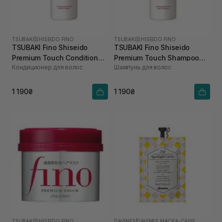
TSUBAKI
|
SHISEIDO FINO
TSUBAKI
|
SHISEIDO FINO
TSUBAKI Fino Shiseido
TSUBAKI Fino Shiseido
Premium Touch Conditioner
Premium Touch Shampoo
Кондиционер для волос
Шампунь для волос
550 мл
550 мл
1 190₴
1 190₴
TSUBAKI
|
SHISEIDO FINO
DAVINES
|
DAVINES МАСКА-САШЕ