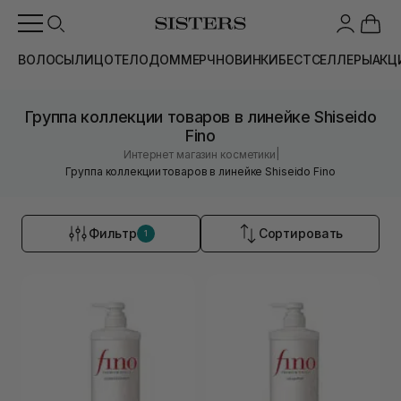
ВОЛОСЫ
ЛИЦО
ТЕЛО
ДОМ
МЕРЧ
НОВИНКИ
БЕСТСЕЛЛЕРЫ
АКЦ
Группа коллекции товаров в линейке Shiseido
Fino
|
Интернет магазин косметики
Группа коллекции товаров в линейке Shiseido Fino
Фильтр
Сортировать
1