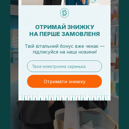
ОТРИМАЙ ЗНИЖКУ
НА ПЕРШЕ ЗАМОВЛЕНЯ
Твій вітальний бонус вже чекає —
підписуйся
на
наші новини!
email
Отримати знижку