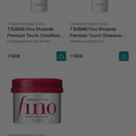
TSUBAKI
|
SHISEIDO FINO
TSUBAKI
|
SHISEIDO FINO
TSUBAKI Fino Shiseido
TSUBAKI Fino Shiseido
Premium Touch Conditioner
Premium Touch Shampoo
Кондиционер для волос
Шампунь для волос
550 мл
550 мл
1 190₴
1 190₴
TSUBAKI
|
SHISEIDO FINO