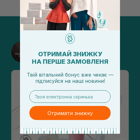
@sisters_stelmakh в Instagram
ОТРИМАЙ ЗНИЖКУ
Подписаться
НА ПЕРШЕ ЗАМОВЛЕНЯ
Твій вітальний бонус вже чекає —
підписуйся
на
наші новини!
email
Отримати знижку