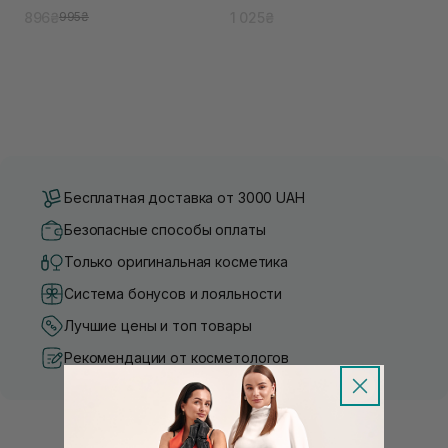
896₴
1 025₴
995₴
Бесплатная доставка от 3000 UAH
Безопасные способы оплаты
Только оригинальная косметика
Система бонусов и лояльности
Лучшие цены и топ товары
Рекомендации от косметологов