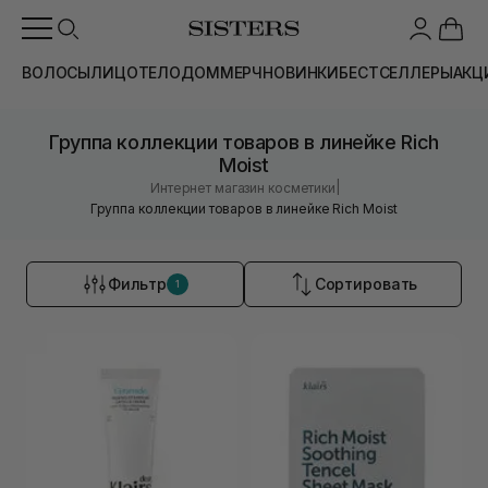
ВОЛОСЫ
ЛИЦО
ТЕЛО
ДОМ
МЕРЧ
НОВИНКИ
БЕСТСЕЛЛЕРЫ
АКЦ
Группа коллекции товаров в линейке Rich
Moist
|
Интернет магазин косметики
Группа коллекции товаров в линейке Rich Moist
Фильтр
Сортировать
1