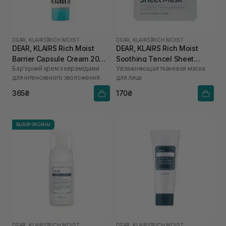
DEAR, KLAIRS
|
RICH MOIST
DEAR, KLAIRS
|
RICH MOIST
DEAR, KLAIRS Rich Moist
DEAR, KLAIRS Rich Moist
Barrier Capsule Cream 20
Soothing Tencel Sheet
Бар’єрний крем з керамідами
Увлажняющая тканевая маска
мл
Mask 1 шт
для інтенсивного зволоження
для лица
365₴
170₴
ВЫБОР ОКСАНЫ
DEAR, KLAIRS
|
RICH MOIST
DEAR, KLAIRS
|
RICH MOIST