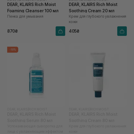
DEAR, KLAIRS Rich Moist
DEAR, KLAIRS Rich Moist
Foaming Cleanser 100 мл
Soothing Cream 20 мл
Пенка для умывания
Крем для глубокого увлажнения
кожи
870₴
405₴
-10%
DEAR, KLAIRS
|
RICH MOIST
DEAR, KLAIRS
|
RICH MOIST
DEAR, KLAIRS Rich Moist
DEAR, KLAIRS Rich Moist
Soothing Serum 80 мл
Soothing Cream 80 мл
Успокаивающая сыворотка для
Крем для глубокого увлажнения
лица с увлажняющим эффектом
кожи