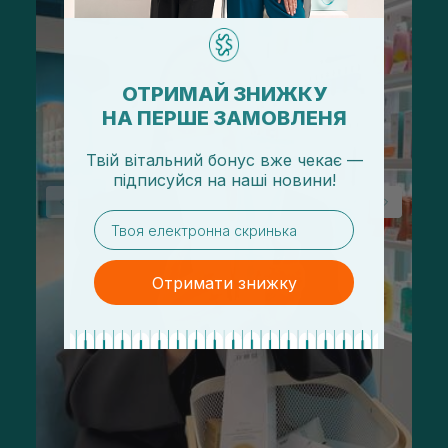
ОТРИМАЙ ЗНИЖКУ
НА ПЕРШЕ ЗАМОВЛЕНЯ
Твій вітальний бонус вже чекає —
підписуйся
на
наші новини!
email
Отримати знижку