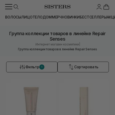
ВОЛОСЫ
ЛИЦО
ТЕЛО
ДОМ
МЕРЧ
НОВИНКИ
БЕСТСЕЛЛЕРЫ
АКЦ
Группа коллекции товаров в линейке Repair
Senses
|
Интернет магазин косметики
Группа коллекции товаров в линейке Repair Senses
Фильтр
Сортировать
1