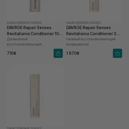
DAVROE
|
REPAIR SENSES
DAVROE
|
REPAIR SENSES
DAVROE Repair Senses
DAVROE Repair Senses
Revitalising Conditioner 100
Revitalising Conditioner 325
Деликатный
Нежный восстанавливающий
мл
мл
восстанавливающий
кондиционер
кондиционер
710₴
1 670₴
DAVROE
|
REPAIR SENSES