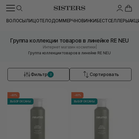
ВОЛОСЫ
ЛИЦО
ТЕЛО
ДОМ
МЕРЧ
НОВИНКИ
БЕСТСЕЛЛЕРЫ
АКЦ
Группа коллекции товаров в линейке RE NEU
|
Интернет магазин косметики
Группа коллекции товаров в линейке RE NEU
Фильтр
Сортировать
2
-40%
-40%
ВЫБОР ОКСАНЫ
ВЫБОР ОКСАНЫ