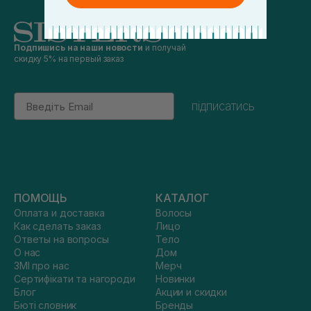
Подпишись на наши новости
и получай
скидку 5% на первый заказ
Email
підписатись
ПОМОЩЬ
КАТАЛОГ
Оплата и доставка
Волосы
Как сделать заказ
Лицо
Ответы на вопросы
Тело
О нас
Дом
ЗМІ про нас
Мерч
Сертифікати та нагороди
Новинки
Блог
Акции и скидки
Бюті словник
Бренды