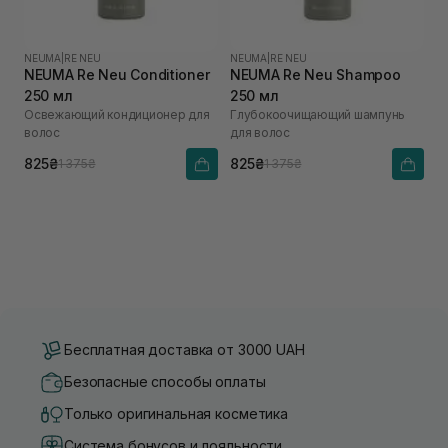
NEUMA
|
RE NEU
NEUMA
|
RE NEU
NEUMA Re Neu Conditioner
NEUMA Re Neu Shampoo
250 мл
250 мл
Освежающий кондиционер для
Глубокоочищающий шампунь
волос
для волос
825₴
825₴
1 375₴
1 375₴
Бесплатная доставка от 3000 UAH
Безопасные способы оплаты
Только оригинальная косметика
Система бонусов и лояльности