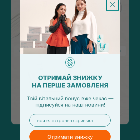
ОТРИМАЙ ЗНИЖКУ
НА ПЕРШЕ ЗАМОВЛЕНЯ
Твій вітальний бонус вже чекає —
підписуйся
на
наші новини!
email
Отримати знижку