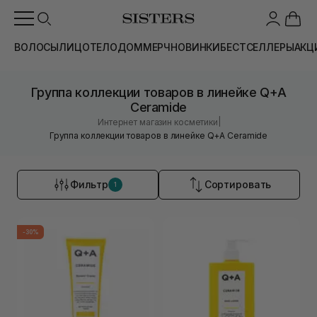
ВОЛОСЫ
ЛИЦО
ТЕЛО
ДОМ
МЕРЧ
НОВИНКИ
БЕСТСЕЛЛЕРЫ
АКЦ
Группа коллекции товаров в линейке Q+A
Ceramide
|
Интернет магазин косметики
Группа коллекции товаров в линейке Q+A Ceramide
Фильтр
Сортировать
1
-30%