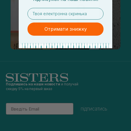
email
Отримати знижку
Подпишись на наши новости
и получай
скидку 5% на первый заказ
Email
підписатись