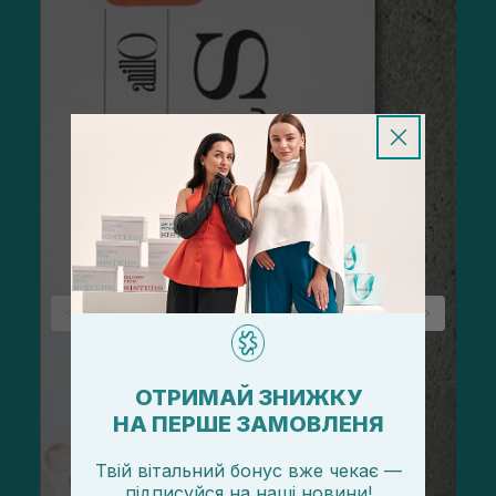
ОТРИМАЙ ЗНИЖКУ
НА ПЕРШЕ ЗАМОВЛЕНЯ
Твій вітальний бонус вже чекає —
підписуйся
на
наші новини!