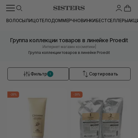
ВОЛОСЫ
ЛИЦО
ТЕЛО
ДОМ
МЕРЧ
НОВИНКИ
БЕСТСЕЛЛЕРЫ
АКЦ
Группа коллекции товаров в линейке Proedit
|
Интернет магазин косметики
Группа коллекции товаров в линейке Proedit
Фильтр
Сортировать
1
-20%
-20%