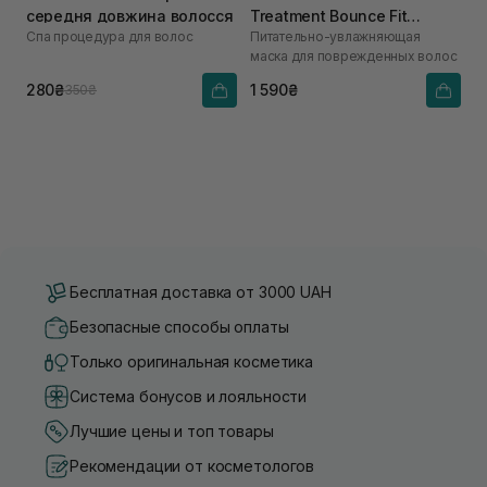
середня довжина волосся
Treatment Bounce Fit
Спа процедура для волос
Питательно-увлажняющая
Treatment 250 мл
маска для поврежденных волос
280₴
1 590₴
350₴
Бесплатная доставка от 3000 UAH
Безопасные способы оплаты
Только оригинальная косметика
Система бонусов и лояльности
Лучшие цены и топ товары
Рекомендации от косметологов