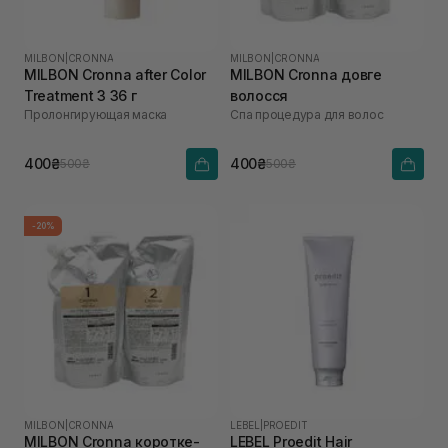
MILBON
|
CRONNA
MILBON
|
CRONNA
MILBON Cronna after Color
MILBON Cronna довге
Treatment 3 36 г
волосся
Пролонгирующая маска
Спа процедура для волос
400₴
400₴
500₴
500₴
-20%
MILBON
|
CRONNA
LEBEL
|
PROEDIT
MILBON Cronna коротке-
LEBEL Proedit Hair