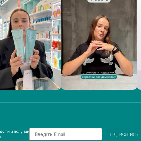
Email
вости
и получай
підписатись
з