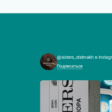
@sisters_stelmakh в Instag
Подписаться