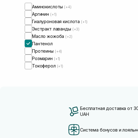
Аминокислоты
(+4)
Аргинин
(+1)
Гиалуроновая кислота
(+1)
Экстракт лаванды
(+3)
Масло жожоба
(+2)
Пантенол
Протеины
(+4)
Розмарин
(+1)
Токоферол
(+1)
Бесплатная доставка от 3
UAH
Система бонусов и лояльн