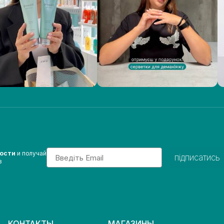
Email
вости
и получай
підписатись
з
КОНТАКТЫ
МАГАЗИНЫ