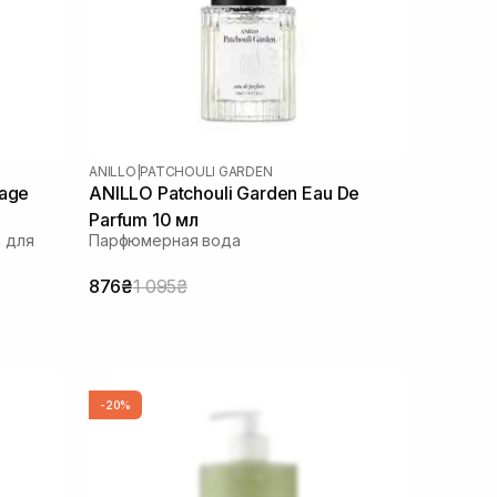
ANILLO
|
PATCHOULI GARDEN
mage
ANILLO Patchouli Garden Eau De
Parfum 10 мл
 для
Парфюмерная вода
876₴
1 095₴
-20%