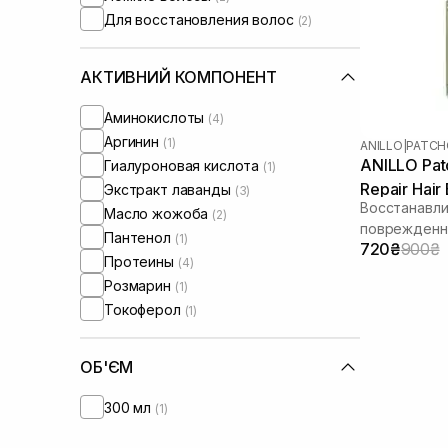
Для восстановления волос
(2)
АКТИВНИЙ КОМПОНЕНТ
Аминокислоты
(4)
Аргинин
(1)
ANILLO
|
PATCH
ANILLO Pat
Гиалуроновая кислота
(1)
Repair Hair
Экстракт лаванды
(3)
Восстанавли
Масло жожоба
(2)
поврежденн
Пантенол
(1)
720₴
900₴
Протеины
(4)
Розмарин
(1)
Токоферол
(1)
ОБ'ЄМ
300 мл
(1)