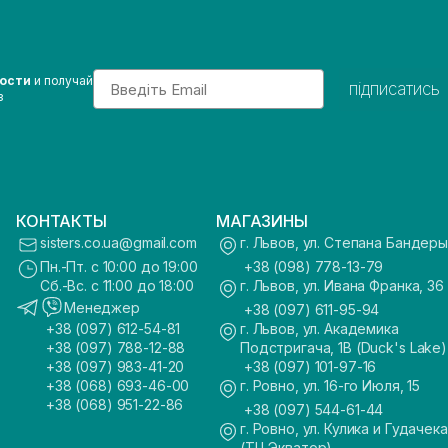
Email
вости
и получай
підписатись
з
КОНТАКТЫ
МАГАЗИНЫ
sisters.co.ua@gmail.com
г. Львов, ул. Степана Бандеры
Пн.-Пт. с 10:00 до 19:00
+38 (098) 778-13-79
Сб.-Вс. с 11:00 до 18:00
г. Львов, ул. Ивана Франка, 36
Менеджер
+38 (097) 611-95-94
+38 (097) 612-54-81
г. Львов, ул. Академика
+38 (097) 788-12-88
Подстригача, 1В (Duck's Lake)
+38 (097) 983-41-20
+38 (097) 101-97-16
+38 (068) 693-46-00
г. Ровно, ул. 16-го Июля, 15
+38 (068) 951-22-86
+38 (097) 544-61-44
г. Ровно, ул. Кулика и Гудачека
(ТЦ Экватор)