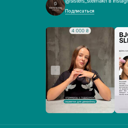
@sisters_stelmakh в Instag
Подписаться