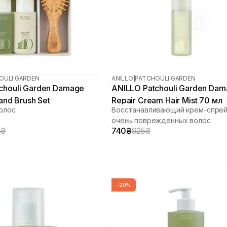
OULI GARDEN
ANILLO
|
PATCHOULI GARDEN
chouli Garden Damage
ANILLO Patchouli Garden Da
 and Brush Set
Repair Cream Hair Mist 70 мл
олос
Восстанавливающий крем-спрей
очень поврежденных волос
5₴
740₴
925₴
-20%