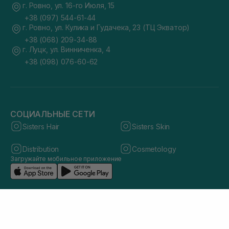
г. Ровно, ул. 16-го Июля, 15
+38 (097) 544-61-44
г. Ровно, ул. Кулика и Гудачека, 23 (ТЦ Экватор)
+38 (068) 209-34-88
г. Луцк, ул. Винниченка, 4
+38 (098) 076-60-62
СОЦИАЛЬНЫЕ СЕТИ
Sisters Hair
Sisters Skin
Distribution
Cosmetology
Загружайте мобильное приложение
© 2026 sisters.co.ua. Все права защищены