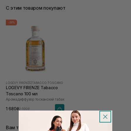
С этим товаром покупают
-20%
LOGEVY FIRENZE
|
TABACCO TOSCANO
LOGEVY FIRENZE Tabacco
Toscano 100 мл
Аромадиффузор тосканский табак
1 680₴
2 100₴
Вам также понравится