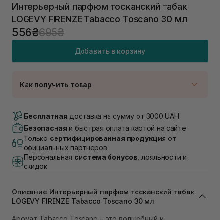
Интерьерный парфюм тосканский табак
LOGEVY FIRENZE Tabacco Toscano 30 мл
556₴
695₴
Добавить в корзину
Как получить товар
Доставка Новой Почтой
Нет в наличии!
Бесплатная
доставка на сумму от 3000 UAH
Самовывоз г. Луцк, Винниченка 4
Безопасная
и быстрая оплата картой на сайте
Нет в наличии!
Только
сертифицированная продукция
от
Самовывоз г. Львов, ул. Академика Подстригача,
официальных партнеров
1В (Duck's Lake)
Персональная
система бонусов
, лояльности и
Нет в наличии!
скидок
Самовывоз Львов (Ивана Франко 36)
Нет в наличии!
Самовывоз г. Львов ул. Степана Бандеры 43
Описание Интерьерный парфюм тосканский табак
В наличии
LOGEVY FIRENZE Tabacco Toscano 30 мл
Самовывоз Ровно
Аромат Tabacco Toscano – это волшебный и