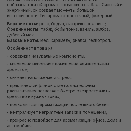
В наличии
соблазнительный аромат тосканского табака. Сильный и
Самовывоз г. Ровно, ул. Кулика и Гудачека 23 (ТЦ
энергичный, он создает моменты большой
Экватор)
интенсивности. Тип аромата: цветочный, фужерный.
Нет в наличии!
Верхние ноты:
роза, бодян, лиатрикс, эвкалипт;
Средние ноты:
табак, бобы тонка, ваниль, амбра,
дубовый мох;
Базовые ноты:
мед, карамель, фиалка, гелиотроп.
Особенности товара:
- содержит натуральные компоненты;
- мгновенно наполняет помещение удивительным
ароматом;
- снимает напряжение и стресс;
- практический флакон с мелкодисперсным
распылителем позволяет быстро распространить
средство в нужных зонах;
- подходит для ароматизации постельного белья;
- нейтрализует неприятные запахи в помещении;
- прекрасно подойдет для ароматизации офиса, дома и
автомобиля