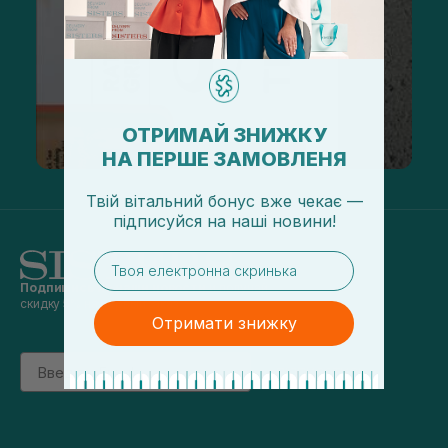
ОТРИМАЙ ЗНИЖКУ
НА ПЕРШЕ ЗАМОВЛЕНЯ
Твій вітальний бонус вже чекає —
підписуйся
на
наші новини!
email
Подпишись на наши новости
и получай
скидку 5% на первый заказ
Отримати знижку
Email
підписатись