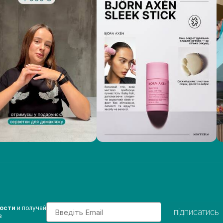
Email
вости
и получай
підписатись
з