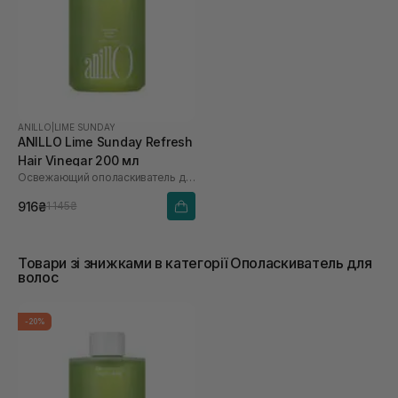
ANILLO
|
LIME SUNDAY
ANILLO Lime Sunday Refresh
Hair Vinegar 200 мл
Освежающий ополаскиватель для волос
916₴
1 145₴
Товари зі знижками в категорії Ополаскиватель для
волос
-20%