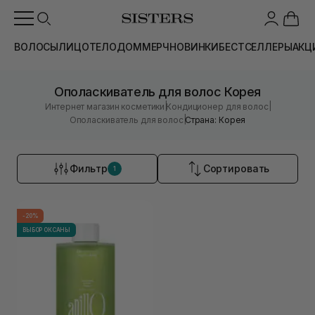
ВОЛОСЫ
ЛИЦО
ТЕЛО
ДОМ
МЕРЧ
НОВИНКИ
БЕСТСЕЛЛЕРЫ
АКЦ
Ополаскиватель для волос Корея
|
|
Интернет магазин косметики
Кондиционер для волос
|
Ополаскиватель для волос
Страна: Корея
Фильтр
Сортировать
1
-20%
ВЫБОР ОКСАНЫ