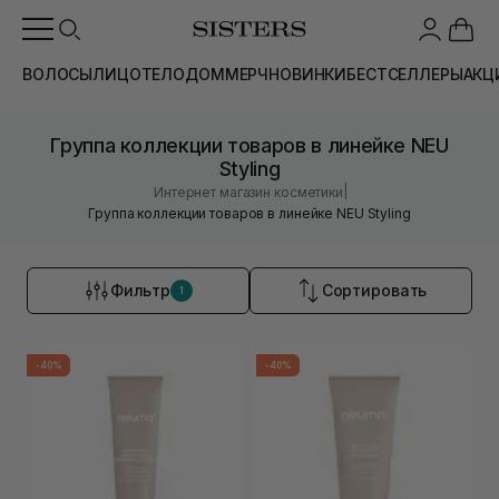
ВОЛОСЫ
ЛИЦО
ТЕЛО
ДОМ
МЕРЧ
НОВИНКИ
БЕСТСЕЛЛЕРЫ
АКЦ
Группа коллекции товаров в линейке NEU
Styling
|
Интернет магазин косметики
Группа коллекции товаров в линейке NEU Styling
Фильтр
Сортировать
1
-40%
-40%