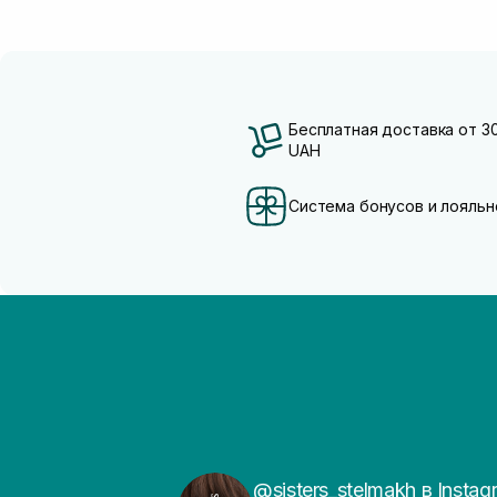
Бесплатная доставка от 3
UAH
Система бонусов и лояльн
@sisters_stelmakh в Instag