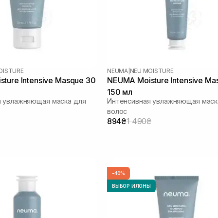
OISTURE
NEUMA
|
NEU MOISTURE
ture Intensive Masque 30
NEUMA Moisture Intensive Ma
150 мл
я увлажняющая маска для
Интенсивная увлажняющая маск
волос
894₴
1 490₴
-40%
ВЫБОР ИЛОНЫ