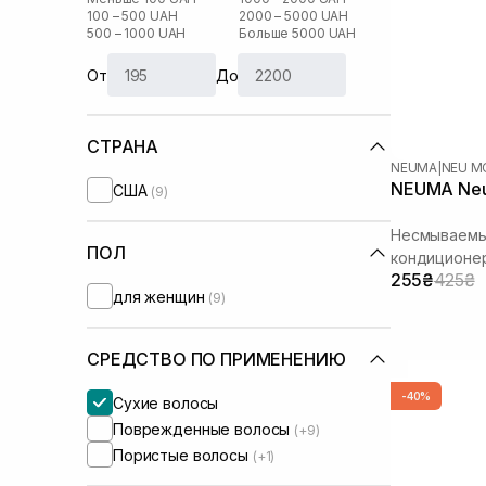
100 – 500 UAH
2000 – 5000 UAH
500 – 1000 UAH
Больше 5000 UAH
От
До
СТРАНА
NEUMA
|
NEU M
NEUMA Neu M
США
(9)
Несмываемы
ПОЛ
кондиционер
255₴
425₴
распутывани
для женщин
(9)
СРЕДСТВО ПО ПРИМЕНЕНИЮ
-40%
Сухие волосы
Поврежденные волосы
(+9)
Пористые волосы
(+1)