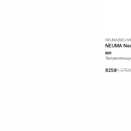
NEUMA
|
NEU M
NEUMA Neu 
мл
Увлажняющи
825₴
1 375₴