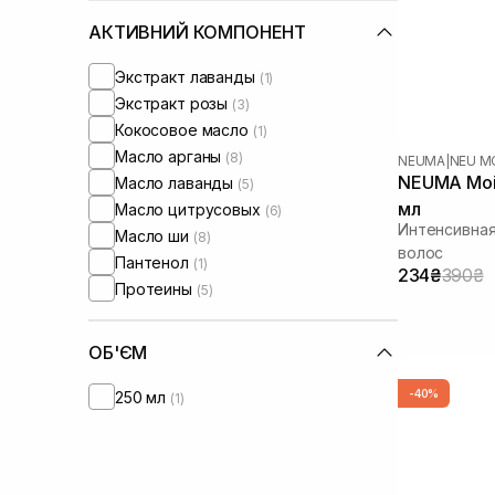
АКТИВНИЙ КОМПОНЕНТ
Экстракт лаванды
(1)
Экстракт розы
(3)
Кокосовое масло
(1)
Масло арганы
(8)
NEUMA
|
NEU M
NEUMA Mois
Масло лаванды
(5)
мл
Масло цитрусовых
(6)
Интенсивна
Масло ши
(8)
волос
Пантенол
(1)
234₴
390₴
Протеины
(5)
ОБ'ЄМ
-40%
250 мл
(1)