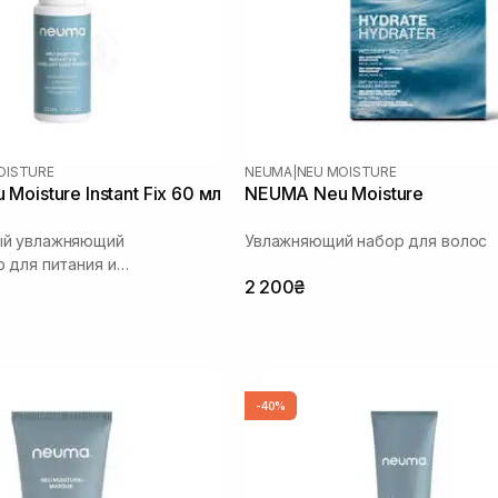
OISTURE
NEUMA
|
NEU MOISTURE
oisture Instant Fix 60 мл
NEUMA Neu Moisture
й увлажняющий
Увлажняющий набор для волос
 для питания и
2 200₴
я волос
-40%