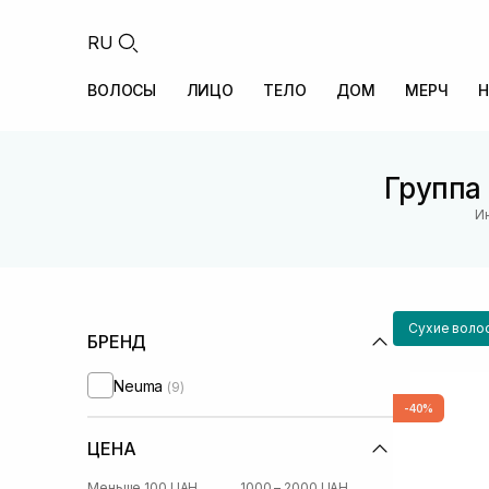
RU
ВОЛОСЫ
ЛИЦО
ТЕЛО
ДОМ
МЕРЧ
Н
Группа 
И
Сухие воло
БРЕНД
Neuma
(9)
-40%
ЦЕНА
Меньше 100 UAH
1000 – 2000 UAH