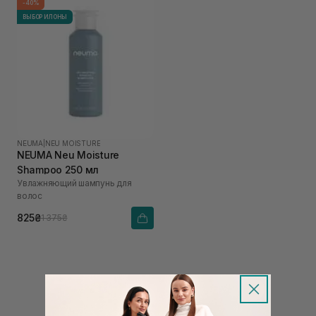
-40%
ВЫБОР ИЛОНЫ
NEUMA
|
NEU MOISTURE
NEUMA Neu Moisture
Shampoo 250 мл
Увлажняющий шампунь для
волос
825₴
1 375₴