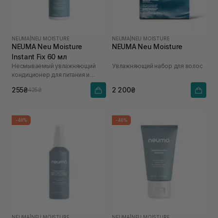
NEUMA
|
NEU MOISTURE
NEUMA
|
NEU MOISTURE
NEUMA Neu Moisture
NEUMA Neu Moisture
Instant Fix 60 мл
Несмываемый увлажняющий
Увлажняющий набор для волос
кондиционер для питания и
распутывания волос
255₴
2 200₴
425₴
-40%
-40%
NEUMA
|
NEU MOISTURE
NEUMA
|
NEU MOISTURE