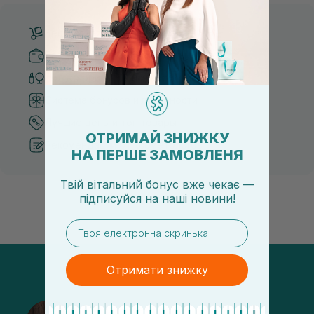
Бесплатная доставка от 3000 UAH
Безопасные способы оплаты
Только оригинальная косметика
Система бонусов и лояльности
Лучшие цены и топ товары
ОТРИМАЙ ЗНИЖКУ
Рекомендации от косметологов
НА ПЕРШЕ ЗАМОВЛЕНЯ
Твій вітальний бонус вже чекає —
підписуйся
на
наші новини!
email
Отримати знижку
@sisters_stelmakh в Instagram