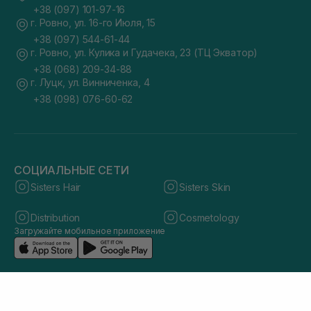
+38 (097) 101-97-16
г. Ровно, ул. 16-го Июля, 15
+38 (097) 544-61-44
г. Ровно, ул. Кулика и Гудачека, 23 (ТЦ Экватор)
+38 (068) 209-34-88
г. Луцк, ул. Винниченка, 4
+38 (098) 076-60-62
СОЦИАЛЬНЫЕ СЕТИ
Sisters Hair
Sisters Skin
Distribution
Cosmetology
Загружайте мобильное приложение