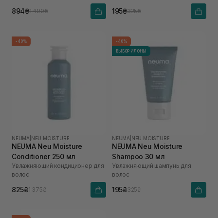
894₴
195₴
1 490₴
325₴
-40%
-40%
ВЫБОР ИЛОНЫ
NEUMA
|
NEU MOISTURE
NEUMA
|
NEU MOISTURE
NEUMA Neu Moisture
NEUMA Neu Moisture
Conditioner 250 мл
Shampoo 30 мл
Увлажняющий кондиционер для
Увлажняющий шампунь для
волос
волос
825₴
195₴
1 375₴
325₴