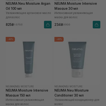
NEUMA Neu Moisture Argan
NEUMA Moisture Intensive
Oil 100 мл
Masque 30 мл
Увлажняющее аргановое масло
Интенсивная увлажняющая
для волос
маска для волос
825₴
234₴
1 375₴
390₴
-40%
-40%
NEUMA
|
NEU MOISTURE
NEUMA
|
NEU MOISTURE
NEUMA Moisture Intensive
NEUMA Neu Moisture
Masque 150 мл
Conditioner 30 мл
Интенсивная увлажняющая
Увлажняющий кондиционер для
маска для волос
волос