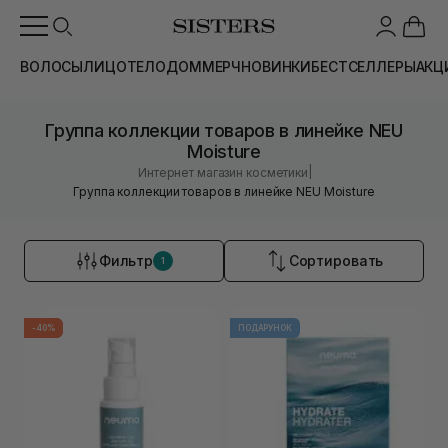
ВОЛОСЫ
ЛИЦО
ТЕЛО
ДОМ
МЕРЧ
НОВИНКИ
БЕСТСЕЛЛЕРЫ
АКЦ
Группа коллекции товаров в линейке NEU
Moisture
|
Интернет магазин косметики
Группа коллекции товаров в линейке NEU Moisture
Фильтр
Сортировать
1
-40%
ПОДАРУНОК