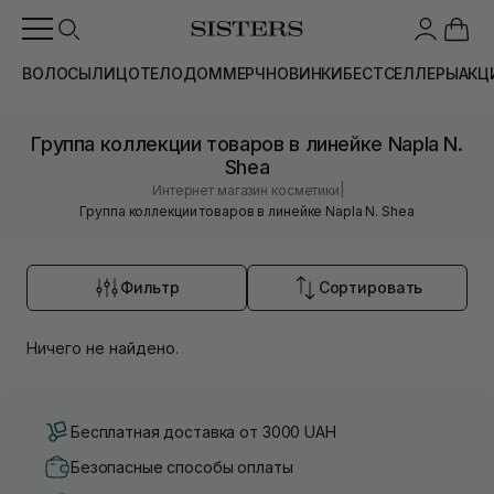
ВОЛОСЫ
ЛИЦО
ТЕЛО
ДОМ
МЕРЧ
НОВИНКИ
БЕСТСЕЛЛЕРЫ
АКЦ
Группа коллекции товаров в линейке Napla N.
Shea
|
Интернет магазин косметики
Группа коллекции товаров в линейке Napla N. Shea
Фильтр
Сортировать
Ничего не найдено.
Бесплатная доставка от 3000 UAH
Безопасные способы оплаты