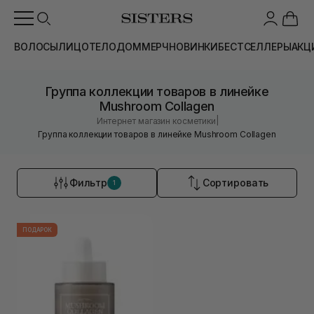
ВОЛОСЫ
ЛИЦО
ТЕЛО
ДОМ
МЕРЧ
НОВИНКИ
БЕСТСЕЛЛЕРЫ
АКЦ
Группа коллекции товаров в линейке
Mushroom Collagen
|
Интернет магазин косметики
Группа коллекции товаров в линейке Mushroom Collagen
Фильтр
Сортировать
1
ПОДАРОК