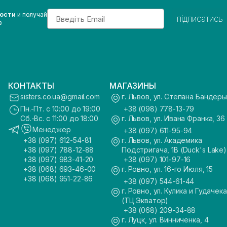
Email
вости
и получай
підписатись
з
КОНТАКТЫ
МАГАЗИНЫ
sisters.co.ua@gmail.com
г. Львов, ул. Степана Бандеры
Пн.-Пт. с 10:00 до 19:00
+38 (098) 778-13-79
Сб.-Вс. с 11:00 до 18:00
г. Львов, ул. Ивана Франка, 36
Менеджер
+38 (097) 611-95-94
+38 (097) 612-54-81
г. Львов, ул. Академика
+38 (097) 788-12-88
Подстригача, 1В (Duck's Lake)
+38 (097) 983-41-20
+38 (097) 101-97-16
+38 (068) 693-46-00
г. Ровно, ул. 16-го Июля, 15
+38 (068) 951-22-86
+38 (097) 544-61-44
г. Ровно, ул. Кулика и Гудачека
(ТЦ Экватор)
+38 (068) 209-34-88
г. Луцк, ул. Винниченка, 4