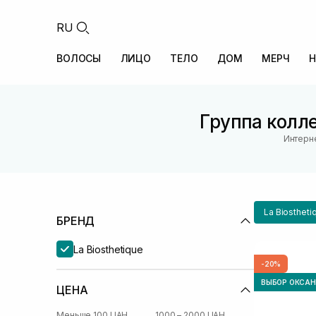
RU
ВОЛОСЫ
ЛИЦО
ТЕЛО
ДОМ
МЕРЧ
Н
Группа колле
Интерне
La Biostheti
БРЕНД
La Biosthetique
-20%
ВЫБОР ОКСА
ЦЕНА
Меньше 100 UAH
1000 – 2000 UAH