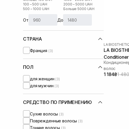
100 – 500 UAH
2000 – 5000 UAH
500 – 1000 UAH
Больше 5000 UAH
От
До
СТРАНА
LA BIOSTHETI
LA BIOSTHE
Франция
(3)
Conditione
Кондиционер
ПОЛ
волос
1 184₴
1 48
для женщин
(3)
для мужчин
(3)
СРЕДСТВО ПО ПРИМЕНЕНИЮ
Сухие волосы
(3)
Поврежденные волосы
(3)
Тонкие волосы
(3)