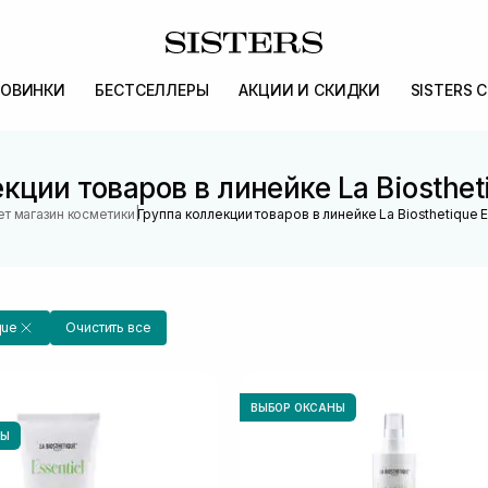
ОВИНКИ
БЕСТСЕЛЛЕРЫ
АКЦИИ И СКИДКИ
SISTERS 
кции товаров в линейке La Biostheti
|
т магазин косметики
Группа коллекции товаров в линейке La Biosthetique E
que
Очистить все
ВЫБОР ОКСАНЫ
НЫ