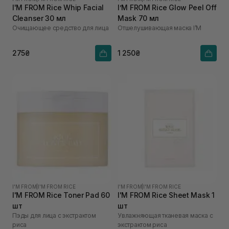
I'M FROM Rice Whip Facial
I’M FROM Rice Glow Peel Off
Cleanser 30 мл
Mask 70 мл
Очищающее средство для лица
Отшелушивающая маска I’M
275₴
1 250₴
I'M FROM
|
I'M FROM RICE
I'M FROM
|
I'M FROM RICE
I'M FROM Rice Toner Pad 60
I'M FROM Rice Sheet Mask 1
шт
шт
Пэды для лица с экстрактом
Увлажняющая тканевая маска с
риса
экстрактом риса