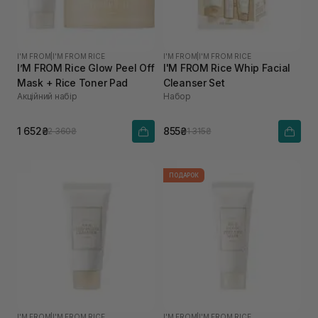
I'M FROM
|
I'M FROM RICE
I'M FROM
|
I'M FROM RICE
I’M FROM Rice Glow Peel Off
I'M FROM Rice Whip Facial
Mask + Rice Toner Pad
Cleanser Set
Акційний набір
Набор
1 652₴
855₴
2 360₴
1 315₴
ПОДАРОК
I'M FROM
|
I'M FROM RICE
I'M FROM
|
I'M FROM RICE