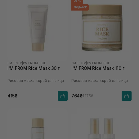
-35%
ПОДАРОК
I'M FROM
|
I'M FROM RICE
I'M FROM
|
I'M FROM RICE
I'M FROM Rice Mask 30 г
I'M FROM Rice Mask 110 г
Рисовая маска-скраб для лица
Рисовая маска-скраб для лица
415₴
764₴
1 175₴