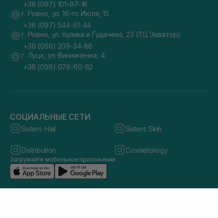
+38 (097) 101-97-16
г. Ровно, ул. 16-го Июля, 15
+38 (097) 544-61-44
г. Ровно, ул. Кулика и Гудачека, 23 (ТЦ Экватор)
+38 (068) 209-34-88
г. Луцк, ул. Винниченка, 4
+38 (098) 076-60-62
СОЦИАЛЬНЫЕ СЕТИ
Sisters Hair
Sisters Skin
Distribution
Cosmetology
Загружайте мобильное приложение