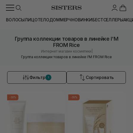
ВОЛОСЫ
ЛИЦО
ТЕЛО
ДОМ
МЕРЧ
НОВИНКИ
БЕСТСЕЛЛЕРЫ
АКЦ
Группа коллекции товаров в линейке I'M
FROM Rice
|
Интернет магазин косметики
Группа коллекции товаров в линейке I'M FROM Rice
Фильтр
Сортировать
1
-30%
-35%