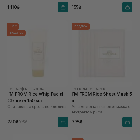
1 110₴
155₴
-20%
ПОДАРОК
ПОДАРОК
I'M FROM
|
I'M FROM RICE
I'M FROM
|
I'M FROM RICE
I'M FROM Rice Whip Facial
I'M FROM Rice Sheet Mask 5
Cleanser 150 мл
шт
Очищающее средство для лица
Увлажняющая тканевая маска с
экстрактом риса
740₴
775₴
925₴