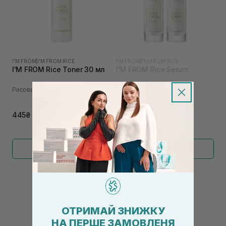
I'M FROM
|
I'M FROM RICE
I'M FROM
|
I'M FROM RICE
I'M FROM Rice Toner 30 мл
I'M FROM Rice Serum
Рисовый увлажняющий тонер
Акционный набор из двух
сывороток
2 230₴
445₴
Показать больше
←
1
2
→
ОТРИМАЙ ЗНИЖКУ
НА ПЕРШЕ ЗАМОВЛЕНЯ