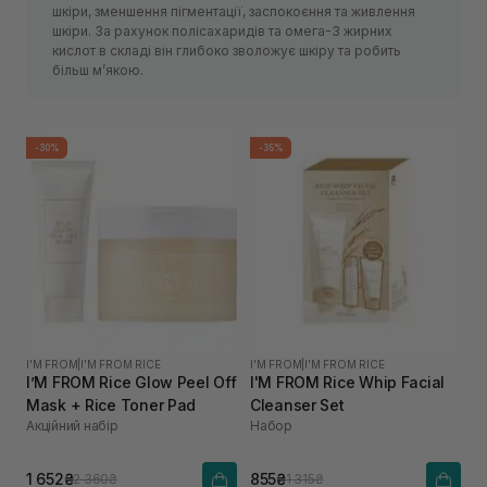
шкіри, зменшення пігментації, заспокоєння та живлення
шкіри. За рахунок полісахаридів та омега-3 жирних
кислот в складі він глибоко зволожує шкіру та робить
більш м’якою.
-30%
-35%
I'M FROM
|
I'M FROM RICE
I'M FROM
|
I'M FROM RICE
I’M FROM Rice Glow Peel Off
I'M FROM Rice Whip Facial
Mask + Rice Toner Pad
Cleanser Set
Акційний набір
Набор
1 652₴
855₴
2 360₴
1 315₴