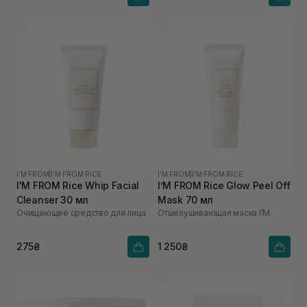
I'M FROM
|
I'M FROM RICE
I'M FROM
|
I'M FROM RICE
I'M FROM Rice Whip Facial
I’M FROM Rice Glow Peel Off
Cleanser 30 мл
Mask 70 мл
Очищающее средство для лица
Отшелушивающая маска I’M
275₴
1 250₴