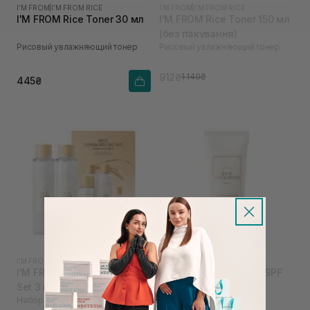
I'M FROM
|
I'M FROM RICE
I'M FROM
|
I'M FROM RICE
I'M FROM Rice Toner 30 мл
I'M FROM Rice Toner 150 мл
(без пакування)
Рисовый увлажняющий тонер
Рисовый увлажняющий тонер
912₴
1 140₴
445₴
I'M FROM
|
I'M FROM RICE
I'M FROM
|
I'M FROM RICE
I'M FROM Rice Toner Special
FROM Rice Sunscreen SPF
Set 3 шт
50+ PA++++ 50 мл
Набор увлажняющих рисовых
Минеральный санскрин с