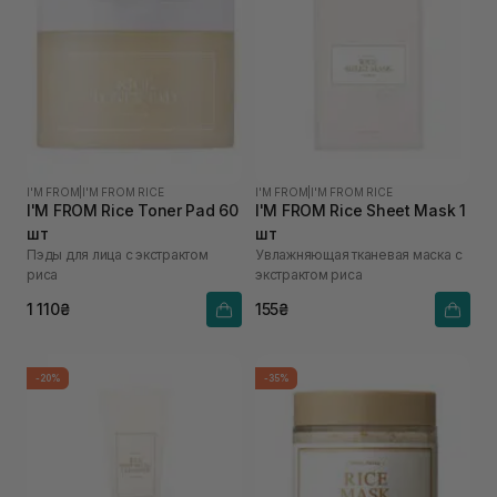
I'M FROM
|
I'M FROM RICE
I'M FROM
|
I'M FROM RICE
I'M FROM Rice Toner Pad 60
I'M FROM Rice Sheet Mask 1
шт
шт
Пэды для лица с экстрактом
Увлажняющая тканевая маска с
риса
экстрактом риса
1 110₴
155₴
-20%
-35%