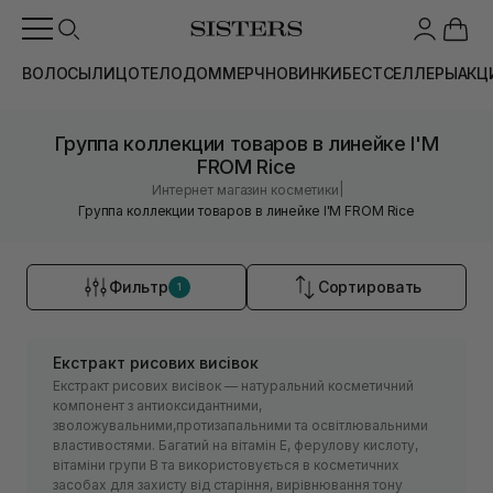
ВОЛОСЫ
ЛИЦО
ТЕЛО
ДОМ
МЕРЧ
НОВИНКИ
БЕСТСЕЛЛЕРЫ
АКЦ
Группа коллекции товаров в линейке I'M
FROM Rice
|
Интернет магазин косметики
Группа коллекции товаров в линейке I'M FROM Rice
Фильтр
Сортировать
1
Екстракт рисових висівок
Екстракт рисових висівок — натуральний косметичний
компонент з антиоксидантними,
зволожувальними,протизапальними та освітлювальними
властивостями. Багатий на вітамін Е, ферулову кислоту,
вітаміни групи В та використовується в косметичних
засобах для захисту від старіння, вирівнювання тону