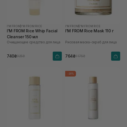
I'M FROM
|
I'M FROM RICE
I'M FROM
|
I'M FROM RICE
I'M FROM Rice Whip Facial
I'M FROM Rice Mask 110 г
Cleanser 150 мл
Очищающее средство для лица
Рисовая маска-скраб для лица
740₴
764₴
925₴
1 175₴
-20%