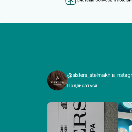
@sisters_stelmakh в Instag
Подписаться