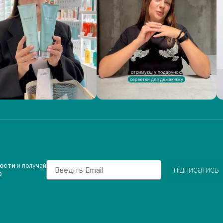
Email
вости
и получай
підписатись
з