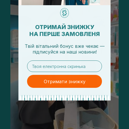
ОТРИМАЙ ЗНИЖКУ
НА ПЕРШЕ ЗАМОВЛЕНЯ
Твій вітальний бонус вже чекає —
підписуйся
на
наші новини!
email
Отримати знижку