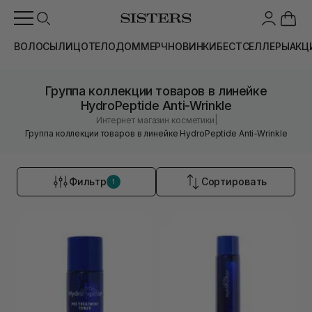
ВОЛОСЫ
ЛИЦО
ТЕЛО
ДОМ
МЕРЧ
НОВИНКИ
БЕСТСЕЛЛЕРЫ
АКЦ
Группа коллекции товаров в линейке
HydroPeptide Anti-Wrinkle
|
Интернет магазин косметики
Группа коллекции товаров в линейке HydroPeptide Anti-Wrinkle
Фильтр
Сортировать
1