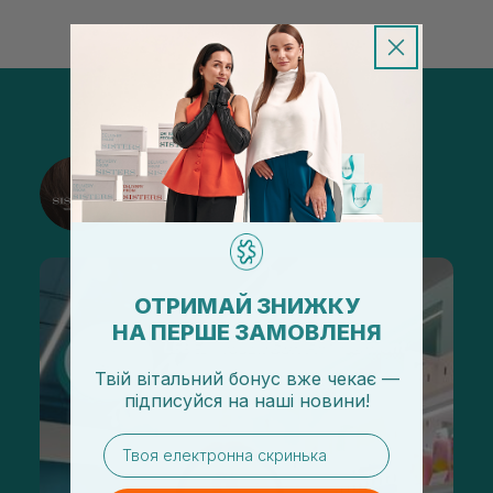
@sisters_stelmakh в Instagram
Подписаться
ОТРИМАЙ ЗНИЖКУ
НА ПЕРШЕ ЗАМОВЛЕНЯ
Твій вітальний бонус вже чекає —
підписуйся
на
наші новини!
email