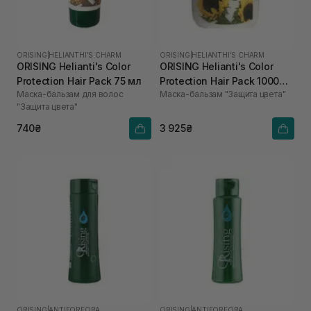
ORISING
|
HELIANTHI'S CHARM
ORISING
|
HELIANTHI'S CHARM
ORISING Helianti's Color
ORISING Helianti's Color
Protection Hair Pack 75 мл
Protection Hair Pack 1000
Маска-бальзам для волос
Маска-бальзам "Защита цвета"
мл
"Защита цвета"
740₴
3 925₴
ORISING
|
ANTIFORFORA
ORISING
|
ANTIFORFORA