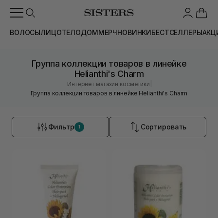
ВОЛОСЫ
ЛИЦО
ТЕЛО
ДОМ
МЕРЧ
НОВИНКИ
БЕСТСЕЛЛЕРЫ
АКЦ
Группа коллекции товаров в линейке
Helianthi's Charm
|
Интернет магазин косметики
Группа коллекции товаров в линейке Helianthi's Charm
Фильтр
Сортировать
1