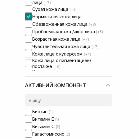
лица
(+7)
Сухая кожа лица
(+3)
Нормальная кожа лица
Обезвоженная кожа лица
(+3)
Проблемная кожа /акне лица
(+5)
Возрастная кожа лица
(+7)
Чувствительная кожа лица
(+7)
Кожа лица с куперозом
(+4)
Кожа лица с пигментацией/
постакне
(+6)
Кожа лица с расширенными порами
(+7)
Кожа лица с нарушенным
АКТИВНИЙ КОМПОНЕНТ
барьером
(+4)
Кожа лица с нарушенным
микробиомом
(+1)
Сыворотки от постакне
(+4)
Биотин
(1)
Витамин Е
(1)
Витамин C
(2)
Галактомиссис
(2)