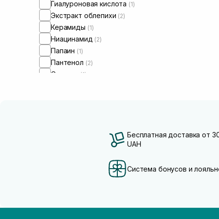
Гиалуроновая кислота
(1)
Экстракт облепихи
(2)
Керамиды
(1)
Ниацинамид
(2)
Папаин
(1)
Пантенол
(2)
Сквалан
(1)
Бесплатная доставка от 3
UAH
Система бонусов и лояльн