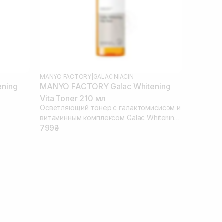
MANYO FACTORY
|
GALAC NIACIN
ning
MANYO FACTORY Galac Whitening
Vita Toner 210 мл
Осветляющий тонер с галактомисисом и
витаминным комплексом Galac Whitening
799₴
 Serum 50
Vita Toner 210 ml