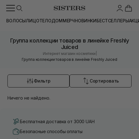
ВОЛОСЫ
ЛИЦО
ТЕЛО
ДОМ
МЕРЧ
НОВИНКИ
БЕСТСЕЛЛЕРЫ
АКЦ
Группа коллекции товаров в линейке Freshly
Juiced
|
Интернет магазин косметики
Группа коллекции товаров в линейке Freshly Juiced
Фильтр
Сортировать
Ничего не найдено.
Бесплатная доставка от 3000 UAH
Безопасные способы оплаты