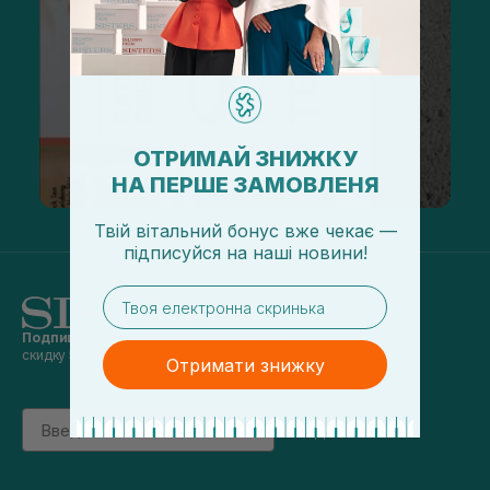
ОТРИМАЙ ЗНИЖКУ
НА ПЕРШЕ ЗАМОВЛЕНЯ
Твій вітальний бонус вже чекає —
підписуйся
на
наші новини!
email
Подпишись на наши новости
и получай
скидку 5% на первый заказ
Отримати знижку
Email
підписатись