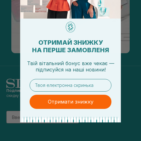
ОТРИМАЙ ЗНИЖКУ
НА ПЕРШЕ ЗАМОВЛЕНЯ
Твій вітальний бонус вже чекає —
підписуйся
на
наші новини!
email
Подпишись на наши новости
и получай
скидку 5% на первый заказ
Отримати знижку
Email
підписатись