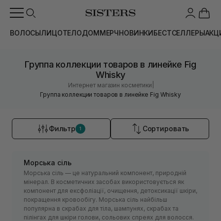
ВОЛОСЫ
ЛИЦО
ТЕЛО
ДОМ
МЕРЧ
НОВИНКИ
БЕСТСЕЛЛЕРЫ
АКЦ
Группа коллекции товаров в линейке Fig
Whisky
|
Интернет магазин косметики
Группа коллекции товаров в линейке Fig Whisky
Фильтр
Сортировать
1
Морська сіль
Морська сіль — це натуральний компонент, природній
мінерал. В косметичних засобах використовується як
компонент для ексфоліації, очищення, детоксикації шкіри,
покращення кровообігу. Морська сіль найбільш
популярна в скрабах для тіла, шампунях, скрабах та
пілінгах для шкіри голови, сольових спреях для волосся.