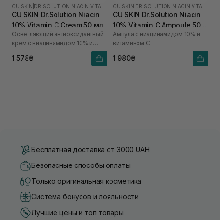
CU SKIN
|
DR.SOLUTION NIACIN VITAMIN C
CU SKIN
|
DR.SOLUTION NIACIN VITAMIN C
CU SKIN Dr.Solution Niacin
CU SKIN Dr.Solution Niacin
10% Vitamin C Cream 50 мл
10% Vitamin C Ampoule 50
Осветляющий антиоксидантный
Ампула с ниацинамидом 10% и
мл
крем с ниацинамидом 10% и
витамином C
витамином C
1 578₴
1 980₴
Бесплатная доставка от 3000 UAH
Безопасные способы оплаты
Только оригинальная косметика
Система бонусов и лояльности
Лучшие цены и топ товары