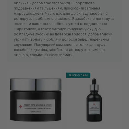
обличчя - допомагає зволожити її, боротися з
подразненням та лущенням, прискорити загоєння
мікроушкоджень. Часто входить до складу засобів по
догляду за проблемною шкірою. В засобах по догляду за
волоссям пантенол запобігає сухості та подразнення
шкіри голови, а також виконує кондиціонуючу дію -
розгладжує лусочки на поверхні волосся, допомагаючи
утримати вологу й роблячи волосся більш гладеньким і
слухняним. Популярний компонент в гелях для душу,
лосьйонах для тіла, засобах по догляду за інтимною
гігієною, лосьйонах після засмаги.
ВЫБОР ОКСАНЫ