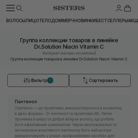
ВОЛОСЫ
ЛИЦО
ТЕЛО
ДОМ
МЕРЧ
НОВИНКИ
БЕСТСЕЛЛЕРЫ
АКЦ
Группа коллекции товаров в линейке
Dr.Solution Niacin Vitamin C
|
Интернет магазин косметики
Группа коллекции товаров в линейке Dr.Solution Niacin Vitamin C
Фильтр
Сортировать
1
Пантенол
Пантенол — це провітамін, використовується в косметиці
в двох формах - D-пантенол та провітамін В5. Легко
проникає в шкіру та добре вбирає вологу, що робить
його ефективним хумекантом. Через зволожувальні та
загоювальні властивості пантенолу його найчастіше
використовують у різних заспрокійливих засобах для