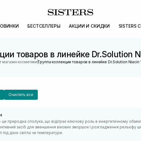
ОВИНКИ
БЕСТСЕЛЛЕРЫ
АКЦИИ И СКИДКИ
SISTERS 
ии товаров в линейке Dr.Solution N
|
т магазин косметики
Группа коллекции товаров в линейке Dr.Solution Niacin 
Очистить все
н
 це природна сполука, що відіграє ключову роль в енергетичному обміні 
ктивний засіб для зменшення вікових зморшок і розгладження рельєфу шк
і під дією світла чи температури.