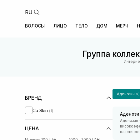
RU
ВОЛОСЫ
ЛИЦО
ТЕЛО
ДОМ
МЕРЧ
Н
Группа коллекц
Интерне
Аденозин
БРЕНД
Cu Skin
(1)
Аденози
Аденозин –
високоефе
ЦЕНА
властивост
Меньше 100 UAH
1000 – 2000 UAH