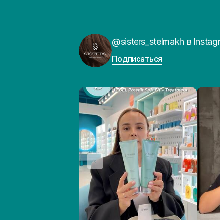
@sisters_stelmakh в Instag
Подписаться