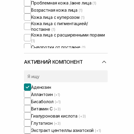
Проблемная кожа /акне лица
(1)
Возрастная кожа лица
(1)
Кожа лица с куперозом
(1)
Кожа лица с пигментацией/
постакне
(1)
Кожа лица с расширенными порами
(1)
Сыворотки от постакне
(1)
АКТИВНИЙ КОМПОНЕНТ
Аденозин
Аллантоин
(+1)
Бисаболол
(+1)
Витамин C
(+3)
Гиалуроновая кислота
(+3)
Глутатион
(+3)
Экстракт центеллы азиатской
(+1)