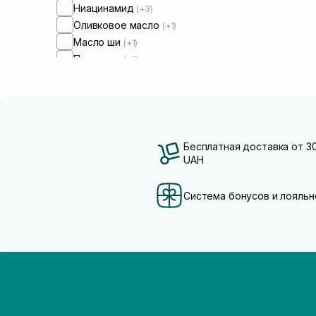
Ниацинамид
(+3)
Оливковое масло
(+1)
Масло ши
(+1)
Пантенол
(+2)
Бесплатная доставка от 3
UAH
Система бонусов и лояльн