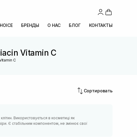
CHOICE
БРЕНДЫ
О НАС
БЛОГ
КОНТАКТЫ
iacin Vitamin C
Vitamin C
Сортировать
клітин. Використовується в косметиці як
іри. Є стабільним компонентом, не змінює свої