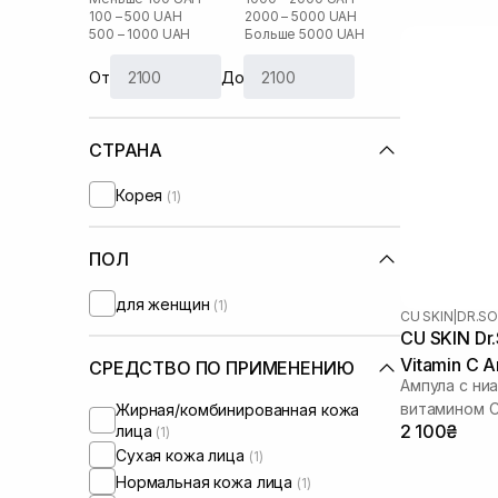
100 – 500 UAH
2000 – 5000 UAH
500 – 1000 UAH
Больше 5000 UAH
От
До
СТРАНА
Корея
(1)
ПОЛ
для женщин
(1)
CU SKIN
|
DR.SO
CU SKIN Dr.
Vitamin C 
СРЕДСТВО ПО ПРИМЕНЕНИЮ
Ампула с ни
витамином 
Жирная/комбинированная кожа
2 100₴
лица
(1)
Сухая кожа лица
(1)
Нормальная кожа лица
(1)