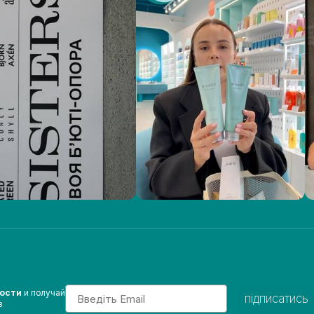
Email
вости
и получай
підписатись
з